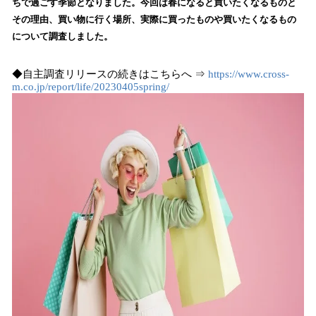
ちで過ごす季節となりました。今回は春になると買いたくなるものと
み
その理由、買い物に行く場所、実際に買ったものや買いたくなるもの
込
について調査しました。
み
中
で
◆自主調査リリースの続きはこちらへ ⇒
https://www.cross-
す
m.co.jp/report/life/20230405spring/