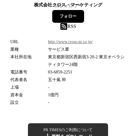
株式会社クロス・マーケティング
55
フォロワー
フォロー
RSS
URL
http://www.cross-m.co.jp/
業種
サービス業
本社所在地
東京都新宿区西新宿3-20-2 東京オペラシ
ティタワー24階
電話番号
03-6859-2251
代表者名
五十嵐 幹
上場
-
資本金
1億円
設立
-
PR TIMESのご利用について