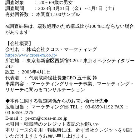
調査対象 ： 20～69歳の男女
調査期間 ：2023年3月31日（金）～4月1日（土）
有効回答数 ： 本調査1,100サンプル
※調査結果は、端数処理のため構成比が100％にならない場合
があります
【会社概要】
会社名 ： 株式会社クロス・マーケティング
https://www.cross-m.co.jp/
所在地 ： 東京都新宿区西新宿3-20-2 東京オペラシティタワー
24F
設立 ： 2003年4月1日
代表者 ： 代表取締役社長兼CEO 五十嵐 幹
事業内容 ： マーケティングリサーチ事業、マーケティング・
リサーチに関わるコンサルテーション
◆本件に関する報道関係からのお問い合わせ先◆
広報担当 ： マーケティング部 TEL ： 03-6859-1192 FAX ：
03-6859-2275
E-mail ： pr-cm@cross-m.co.jp
≪引用・転載時のクレジット表記のお願い≫
本リリースの引用・転載時には、必ず当社クレジットを明記
いただけますようお願い申し上げます。