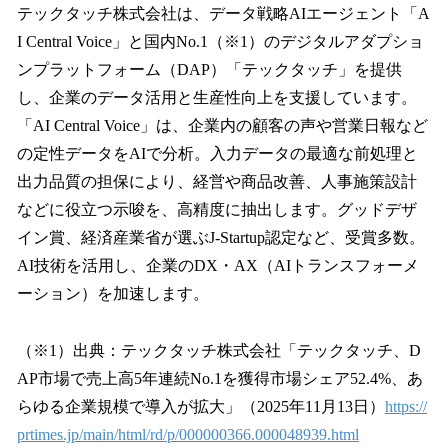
テックタッチ株式会社は、データ戦略AIエージェント「A
I Central Voice」と国内No.1（※1）のデジタルアダプショ
ンプラットフォーム（DAP）「テックタッチ」を提供
し、企業のデータ活用と生産性向上を支援しています。
「AI Central Voice」は、企業内の顧客の声や営業日報など
の定性データをAIで分析。入力データの最適な前処理と
出力品質の担保により、経営や商品改善、人事施策設計
などに役立つ示唆を、高精度に抽出します。グッドデザ
イン賞、経済産業省が選ぶJ-Startup認定など、受賞多数。
AI技術を活用し、企業のDX・AX（AIトランスフォーメ
ーション）を加速します。
（※1）出典：テックタッチ株式会社「テックタッチ、D
AP市場で売上高5年連続No.1を獲得市場シェア52.4%、あ
らゆる企業規模で導入が拡大」（2025年11月13日）
https://
prtimes.jp/main/html/rd/p/000000366.000048939.html