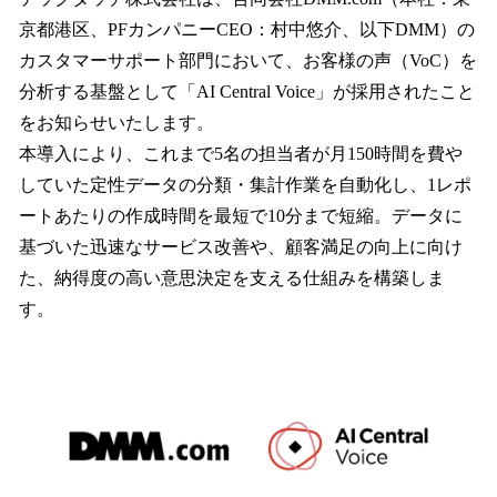
数
京都港区、PFカンパニーCEO：村中悠介、以下DMM）の
を
カスタマーサポート部門において、お客様の声（VoC）を
読
み
分析する基盤として「AI Central Voice」が採用されたこと
込
をお知らせいたします。
み
本導入により、これまで5名の担当者が月150時間を費や
中
で
していた定性データの分類・集計作業を自動化し、1レポ
す
ートあたりの作成時間を最短で10分まで短縮。データに
基づいた迅速なサービス改善や、顧客満足の向上に向け
た、納得度の高い意思決定を支える仕組みを構築しま
す。