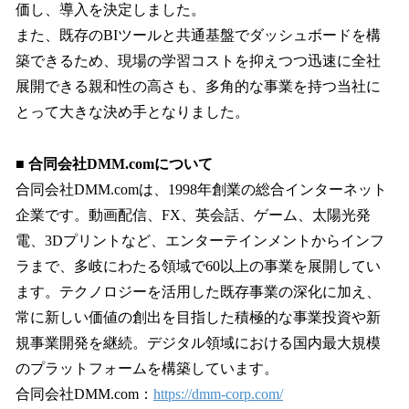
価し、導入を決定しました。
また、既存のBIツールと共通基盤でダッシュボードを構
築できるため、現場の学習コストを抑えつつ迅速に全社
展開できる親和性の高さも、多角的な事業を持つ当社に
とって大きな決め手となりました。
■ 合同会社DMM.comについて
合同会社DMM.comは、1998年創業の総合インターネット
企業です。動画配信、FX、英会話、ゲーム、太陽光発
電、3Dプリントなど、エンターテインメントからインフ
ラまで、多岐にわたる領域で60以上の事業を展開してい
ます。テクノロジーを活用した既存事業の深化に加え、
常に新しい価値の創出を目指した積極的な事業投資や新
規事業開発を継続。デジタル領域における国内最大規模
のプラットフォームを構築しています。
合同会社DMM.com：
https://dmm-corp.com/