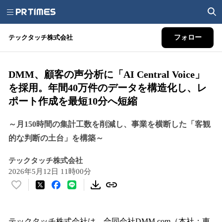
テックタッチ株式会社
フォロー
DMM、顧客の声分析に「AI Central Voice」
を採用。年間40万件のデータを構造化し、レ
ポート作成を最短10分へ短縮
～月150時間の集計工数を削減し、事業を横断した「客観
的な判断の土台」を構築～
テックタッチ株式会社
2026年5月12日 11時00分
い
い
ね
！
テックタッチ株式会社は、合同会社DMM.com（本社：東