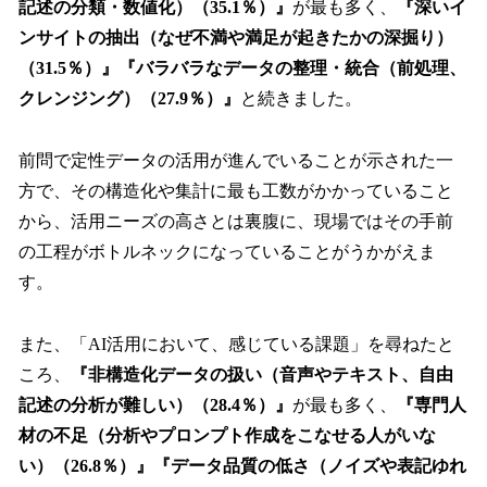
記述の分類・数値化）（35.1％）』
が最も多く、
『深いイ
ンサイトの抽出（なぜ不満や満足が起きたかの深掘り）
（31.5％）』『バラバラなデータの整理・統合（前処理、
クレンジング）（27.9％）』
と続きました。
前問で定性データの活用が進んでいることが示された一
方で、その構造化や集計に最も工数がかかっていること
から、活用ニーズの高さとは裏腹に、現場ではその手前
の工程がボトルネックになっていることがうかがえま
す。
また、「AI活用において、感じている課題」を尋ねたと
ころ、
『非構造化データの扱い（音声やテキスト、自由
記述の分析が難しい）（28.4％）』
が最も多く、
『専門人
材の不足（分析やプロンプト作成をこなせる人がいな
い）（26.8％）』『データ品質の低さ（ノイズや表記ゆれ