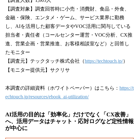
【調査人数】1,003人
【調査対象】調査回答時に小売・消費財、食品・外食、
金融・保険、エンタメ・ゲーム、サービス業界に勤務
し、AIを活用した顧客データやVOC活用に関与している
担当者・責任者（コールセンター運営・VOC分析、CX推
進、営業企画・営業推進、お客様相談室など）と回答し
たモニター
【調査元】テックタッチ株式会社（
https://techtouch.jp/
）
【モニター提供元】サクリサ
本調査の詳細資料（ホワイトペーパー）はこちら：
https://t
echtouch.jp/resources/ebook_ai-utilization/
AI活用の目的は「効率化」だけでなく「CX改善」
へ、活用データはチャット・応対ログなど定性情報
が中心に