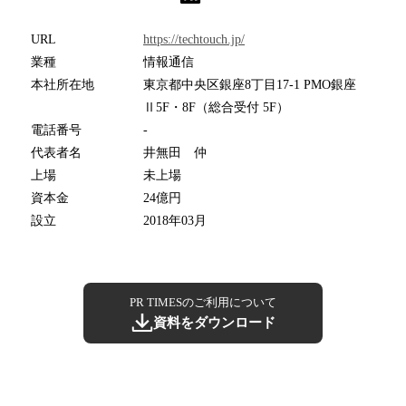
URL
https://techtouch.jp/
業種
情報通信
本社所在地
東京都中央区銀座8丁目17-1 PMO銀座
Ⅱ5F・8F（総合受付 5F）
電話番号
-
代表者名
井無田 仲
上場
未上場
資本金
24億円
設立
2018年03月
PR TIMESのご利用について
資料をダウンロード