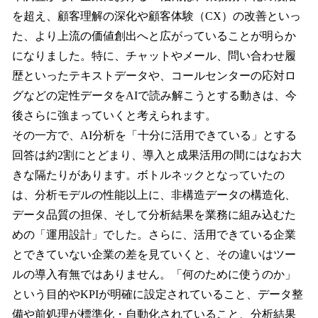
を超え、顧客理解の深化や顧客体験（CX）の改善といっ
た、より上流の価値創出へと広がっていることが明らか
になりました。特に、チャットやメール、問い合わせ履
歴といったテキストデータや、コールセンターの応対ロ
グなどの定性データをAIで読み解こうとする動きは、今
後さらに強まっていくと考えられます。
その一方で、AI分析を「十分に活用できている」とする
回答は約2割にとどまり、導入と成果活用の間にはなお大
きな隔たりがあります。ボトルネックとなっていたの
は、分析モデルの性能以上に、非構造データの構造化、
データ品質の担保、そして分析結果を業務に組み込むた
めの「運用設計」でした。さらに、活用できている企業
とできていない企業の差を見ていくと、その違いはツー
ルの導入有無ではありません。「何のために使うのか」
という目的やKPIが明確に設定されていること、データ整
備や前処理が標準化・自動化されていること、分析結果