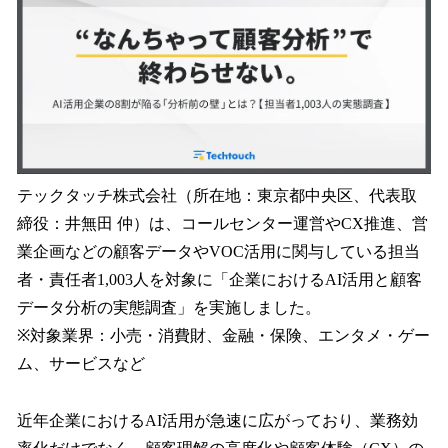
を
読
み
込
み
中
で
す
テックタッチ株式会社（所在地：東京都中央区、代表取
締役：井無田 仲）は、コールセンター運営やCX推進、営
業企画などの顧客データやVOC活用に関与している担当
者・責任者1,003人を対象に「企業におけるAI活用と顧客
データ分析の実態調査」を実施しました。
※対象業界：小売・消費財、金融・保険、エンタメ・ゲー
ム、サービスなど
近年企業におけるAI活用が急速に広がっており、業務効