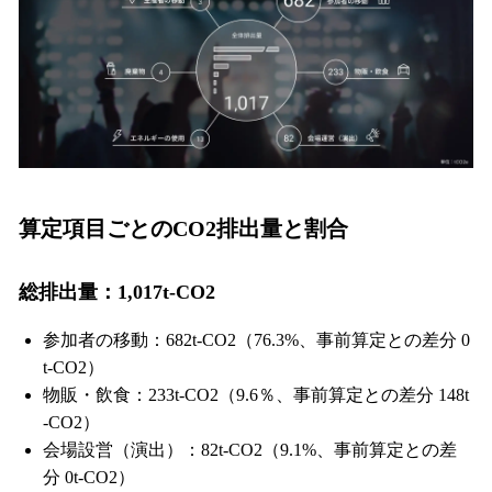
算定項目ごとのCO2排出量と割合
総排出量：1,017t-CO2
参加者の移動：682t-CO2（76.3%、事前算定との差分 0
t-CO2）
物販・飲食：233t-CO2（9.6％、事前算定との差分 148t
-CO2）
会場設営（演出）：82t-CO2（9.1%、事前算定との差
分 0t-CO2）