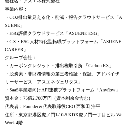
会社名：アスエネ株式会社
事業内容：
・CO2排出量見える化・削減・報告クラウドサービス「A
SUENE」
・ESG評価クラウドサービス「ASUENE ESG」
・GX・ESG人材特化型転職プラットフォーム「ASUENE
CAREER」
グループ会社：
・カーボンクレジット・排出権取引所 「Carbon EX」
・脱炭素・非財務情報の第三者検証・保証、アドバイザ
リーサービス「アスエネヴェリタス」
・SaaS事業者向けAPI連携プラットフォーム「Anyflow」
資本金：75億2,700万円（資本剰余金含む）
代表者：Founder＆代表取締役CEO 西和田 浩平
住所：東京都港区虎ノ門1-10-5 KDX虎ノ門一丁目ビル We
Work 4階