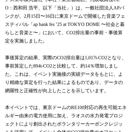
数
O：西和田 浩平、以下「当社」）は、一般社団法人APバ
を
ンクが、2月15日〜16日に東京ドームで開催した音楽フェ
読
み
スティバル「ap bank fes ’25 at TOKYO DOME 〜社会と暮
込
らしと音楽と〜」において、CO2排出量の事前・事後算
み
定を実施しました。
中
で
す
事後算定の結果、実際のCO2排出量は1,017t-CO2となり、
事前算定した894t-CO2と比較して、約14％増加しまし
た。これは、イベント実施後の実績データをもとに、よ
り精緻な算定を行った結果によるものであり、データの
網羅性と正確性が向上したことを示しています。
本イベントでは、東京ドームのRE100対応の再生可能エネ
ルギー由来の電力使用に加え、ラオスの水力発電プロジ
ェクトにより創出されたボランタリーカーボンクレジッ