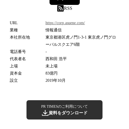
RSS
URL
https://corp.asuene.com/
業種
情報通信
本社所在地
東京都港区虎ノ門1-3-1 東京虎ノ門グロ
ーバルスクエア6階
電話番号
-
代表者名
西和田 浩平
上場
未上場
資本金
83億円
設立
2019年10月
PR TIMESのご利用について
資料をダウンロード