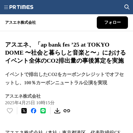
アスエネ株式会社
フォロー
アスエネ、「ap bank fes ’25 at TOKYO
DOME 〜社会と暮らしと音楽と〜」における
イベント全体のCO2排出量の事後算定を実施
イベントで排出したCO2をカーボンクレジットでオフセ
ットし、100％カーボンニュートラル公演を実現
アスエネ株式会社
2025年4月25日 10時15分
い
い
ね
！
アスエネ株式会社（本社：東京都港区、代表取締役CE