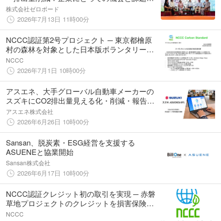
に登壇
株式会社ゼロボード
2026年7月13日 11時00分
NCCC認証第2号プロジェクト ─ 東京都檜原
村の森林を対象とした日本版ボランタリーク
レジットを認証
NCCC
2026年7月1日 10時00分
アスエネ、大手グローバル自動車メーカーの
スズキにCO2排出量見える化・削減・報告ク
ラウド「ASUENE」を導入
アスエネ株式会社
2026年6月26日 10時00分
Sansan、脱炭素・ESG経営を支援する
ASUENEと協業開始
Sansan株式会社
2026年6月17日 10時00分
NCCC認証クレジット初の取引を実現 ─ 赤磐
草地プロジェクトのクレジットを損害保険ジ
ャパン株式会社が購入
NCCC