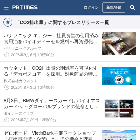
ログイン
新規登録
「CO2排出量」に関するプレスリリース一覧
パナソニック エナジー、社員食堂の使用済み
食用油をバイオディーゼル燃料へ再資源化す
る取り組みを国内全拠点で開始 ～年間約19ト
パナソニックグループ
ンのCO2排出量の削減に貢献し、資源循環の
2026年8月6日 13時00分
取り組みを推進～
カウネット、CO2排出量の削減率を可視化す
る「デカボスコア」を採用。対象商品の特設
ページを公開
株式会社カウネット
2026年8月3日 13時00分
8月3日、BMWダイナースカードはバイオマス
カードへ ～グローバルブランドの使命として
サステイナビリティへの取り組みをさらに強
ダイナースクラブ
化～
2026年7月29日 12時00分
ゼロボード、VietinBank主催ワークショップ
「排出量削減：企業にとっての機会と課題」