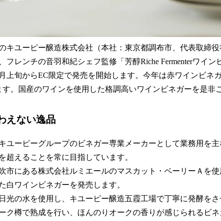
のキユーピー醸造株式会社（本社：東京都調布市、代表取締役
レンチの音羽和紀シェフ監修「芳醇Riche Fermenterワイン
1月上旬からEC限定で発売を開始します。今年は赤ワインビネ
ます。国産のワインを使用した格調高いワインビネガーを是非
わえない逸品
キユーピーグループのビネガー専業メーカーとして業務用を主
を超えることを常に目指しています。
県笛吹市にある株式会社ルミエールのマスカット・ベーリーＡを
た白ワインビネガーを発売します。
日光の水を使用し、キユーピー醸造五霞工場で丁寧に発酵をさ
ーク樽で熟成を行い、ほんのりオークの香りが感じられるビネ