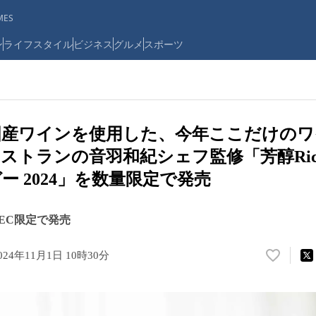
ES
ン
ライフスタイル
ビジネス
グルメ
スポーツ
国産ワインを使用した、今年ここだけのワ
トランの音羽和紀シェフ監修「芳醇Riche F
ー 2024」を数量限定で発売
らEC限定で発売
024年11月1日 10時30分
い
い
ね
！