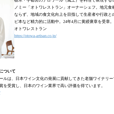
栃木・宇都宮のテロワール（風土）を料理で表現する
ノミー「オトワレストラン」オーナーシェフ。地元食
ならず、地域の食文化向上を目指して生産者や行政と
ピ本など精力的に活動中。24年4月に黄綬褒章を受章。
オトワレストラン
https://otowa-artisan.co.jp/
について
ミエールは、日本ワイン文化の発展に貢献してきた老舗ワイナリ
賞を受賞し、日本のワイン業界で高い評価を得ています。
/