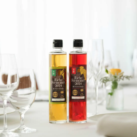
数
を
読
み
込
み
中
で
す