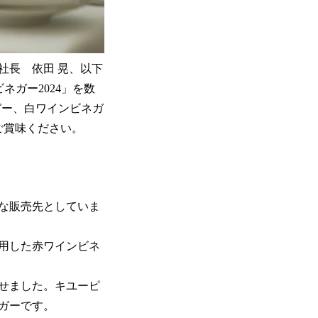
社長 依田 晃、以下
ビネガー2024」を数
ガー、白ワインビネガ
ご賞味ください。
な販売先としていま
使用した赤ワインビネ
せました。キユーピ
ガーです。