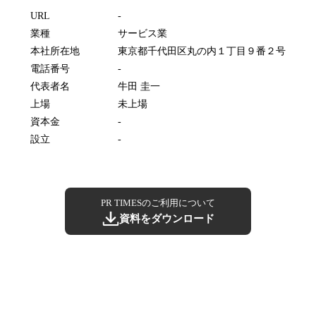
URL
-
業種
サービス業
本社所在地
東京都千代田区丸の内１丁目９番２号
電話番号
-
代表者名
牛田 圭一
上場
未上場
資本金
-
設立
-
PR TIMESのご利用について
資料をダウンロード