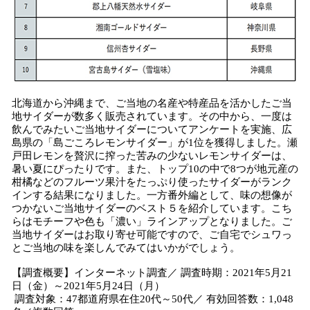
北海道から沖縄まで、ご当地の名産や特産品を活かしたご当
地サイダーが数多く販売されています。その中から、一度は
飲んでみたいご当地サイダーについてアンケートを実施、広
島県の「島ごころレモンサイダー」が1位を獲得しました。瀬
戸田レモンを贅沢に搾った苦みの少ないレモンサイダーは、
暑い夏にぴったりです。また、トップ10の中で8つが地元産の
柑橘などのフルーツ果汁をたっぷり使ったサイダーがランク
インする結果になりました。一方番外編として、味の想像が
つかないご当地サイダーのベスト５を紹介しています。こち
らはモチーフや色も「濃い」ラインアップとなりました。ご
当地サイダーはお取り寄せ可能ですので、ご自宅でシュワっ
とご当地の味を楽しんでみてはいかがでしょう。
【調査概要】インターネット調査／ 調査時期：2021年5月21
日（金）～2021年5月24日（月）
調査対象：47都道府県在住20代～50代／ 有効回答数：1,048