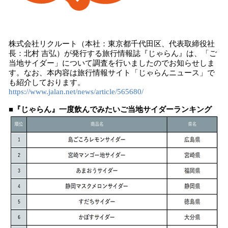
み
込
み
中
株式会社リクルート（本社：東京都千代田区、代表取締役社
で
長：北村 吉弘）が発行する旅行情報誌『じゃらん』は、「ご
す
当地サイダー」について調査を行いましたのでお知らせしま
す。なお、本内容は旅行情報サイト「じゃらんニュース」で
も紹介しております。
https://www.jalan.net/news/article/565680/
■『じゃらん』一度飲んでみたいご当地サイダーランキング