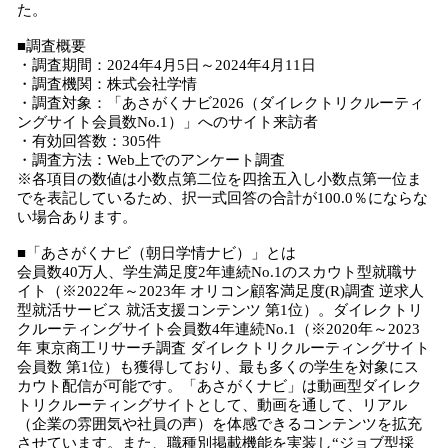
た。
■調査概要
・調査期間：2024年4月5日～2024年4月11日
・調査機関：株式会社学情
・調査対象：「あさがくナビ2026（ダイレクトリクルーティ
ングサイト会員数No.1）」へのサイト来訪者
・有効回答数：305件
・調査方法：Web上でのアンケート調査
※各項目の数値は小数点第二位を四捨五入し小数点第一位ま
でを表記しているため、択一式回答の合計が100.0％にならな
い場合あります。
■「あさがくナビ（朝日学情ナビ）」とは
会員数40万人、学生満足度2年連続No.1のスカウト型就職サ
イト（※2022年～2023年 オリコン顧客満足度(R)調査 逆求人
型就活サービス 就活支援コンテンツ 第1位）。ダイレクトリ
クルーティングサイト会員数4年連続No.1（※2020年～2023
年 東京商工リサーチ調査 ダイレクトリクルーティングサイト
会員数 第1位）も獲得しており、最も多くの学生を対象にス
カウト配信が可能です。「あさがくナビ」は動画型ダイレク
トリクルーティングサイトとして、動画を通して、リアル
（企業の雰囲気や社員の声）を体感できるコンテンツを拡充
させています。また、職種別掲載機能を実装し“ジョブ型採