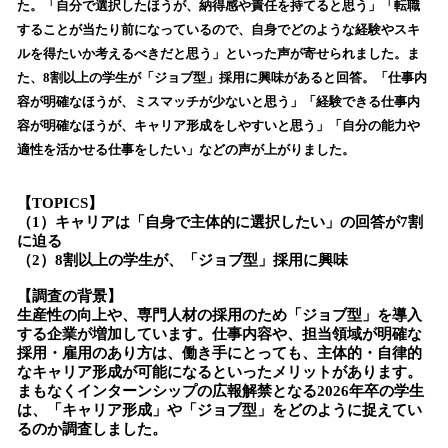
た。「自分で選択したほうが、納得感や責任を持てると思う」「転職
込
することが当たり前になっているので、自身でどのような経験やスキ
み
ルを得たいか考えるべきだと思う」といった声が寄せられました。ま
中
で
た、8割以上の学生が「ジョブ型」採用に興味があると回答。「仕事内
す
容が明確なほうが、ミスマッチが少ないと思う」「経験できる仕事内
容が明確なほうが、キャリア形成をしやすいと思う」「自分の能力や
適性を活かせる仕事をしたい」などの声が上がりました。
【TOPICS】
（1）キャリアは「自身で主体的に選択したい」の回答が7割
に迫る
（2）8割以上の学生が、「ジョブ型」採用に興味
【調査の背景】
生産性の向上や、専門人材の採用のため「ジョブ型」を導入
する企業が増加しています。仕事内容や、担当領域が明確な
採用・雇用のあり方は、働き手にとっても、主体的・自律的
なキャリア形成が可能になるといったメリットがあります。
まもなくインターンシップの広報解禁となる2026年卒の学生
は、「キャリア形成」や「ジョブ型」をどのように捉えてい
るのか調査しました。