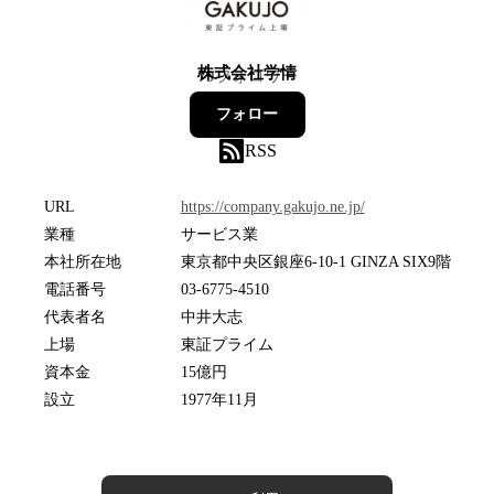
株式会社学情
79
フォロワー
フォロー
RSS
URL
https://company.gakujo.ne.jp/
業種
サービス業
本社所在地
東京都中央区銀座6-10-1 GINZA SIX9階
電話番号
03-6775-4510
代表者名
中井大志
上場
東証プライム
資本金
15億円
設立
1977年11月