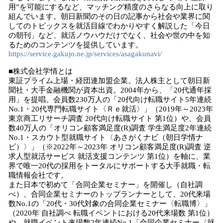
用”を可能にするなど、マッチング精度のさらなる向上に取り
組んでいます。朝日新聞のその日の記事から社会や業界に関
してのトピックスを就活目線でわかりやすく解説した「今日
の朝刊」など、就活ノウハウだけでなく、社会や世の中を知
るためのコンテンツを提供しています。
https://service.gakujo.ne.jp/services/asagakunavi/
■株式会社学情とは
東証プライム上場・経団連加盟企業。法人株主として朝日新
聞社・大手金融機関が資本出資。2004年から、「20代通年採
用」を提唱。会員数230万人の「20代向け転職サイト5年連続
No.1・20代専門転職サイト〈Ｒｅ就活〉」（2019年～2023年
東京商工リサーチ調査 20代向け転職サイト 第1位）や、会員
数40万人の「オリコン顧客満足度(R)調査 学生満足度2年連続
No.1・スカウト型就職サイト〈あさがくナビ（朝日学情ナ
ビ）〉」（※2022年～2023年 オリコン顧客満足度(R)調査 逆
求人型就活サービス 就活支援コンテンツ 第1位）を軸に、業
界で唯一20代の採用をトータルにサポートする大手就職・転
職情報会社です。
また日本で初めて「合同企業セミナー」を開催し（自社調
べ）、合同企業セミナーのトップランナーとして、20代来場
数No.1の「20代・30代対象の合同企業セミナー〈転職博〉」
（2020年 自社調べ 転職イベントにおける20代来場数 第1位）
や、就職イベント来場数2年連続No.1「合同企業セミナー〈就