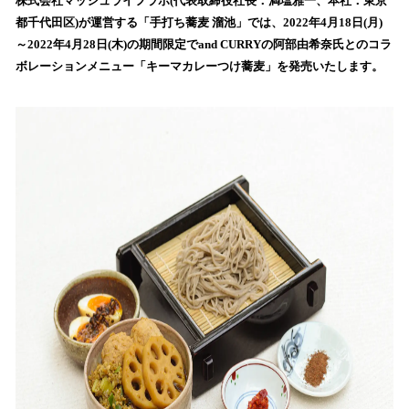
！
株式会社マッシュライフラボ(代表取締役社長：満塩雅一、本社：東京
数
都千代田区)が運営する「手打ち蕎麦 溜池」では、2022年4月18日(月)
を
～2022年4月28日(木)の期間限定でand CURRYの阿部由希奈氏とのコラ
読
ボレーションメニュー「キーマカレーつけ蕎麦」を発売いたします。
み
込
み
中
で
す