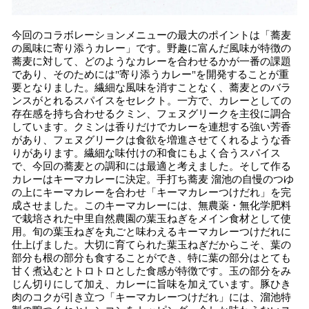
今回のコラボレーションメニューの最大のポイントは「蕎麦
の風味に寄り添うカレー」です。野趣に富んだ風味が特徴の
蕎麦に対して、どのようなカレーを合わせるかが一番の課題
であり、そのためには"寄り添うカレー"を開発することが重
要となりました。繊細な風味を消すことなく、蕎麦とのバラ
ンスがとれるスパイスをセレクト。一方で、カレーとしての
存在感を持ち合わせるクミン、フェヌグリークを主役に調合
しています。クミンは香りだけでカレーを連想する強い芳香
があり、フェヌグリークは食欲を増進させてくれるような香
りがあります。繊細な味付けの和食にもよく合うスパイス
で、今回の蕎麦との調和には最適と考えました。そして作る
カレーはキーマカレーに決定。手打ち蕎麦 溜池の自慢のつゆ
の上にキーマカレーを合わせ「キーマカレーつけだれ」を完
成させました。このキーマカレーには、無農薬・無化学肥料
で栽培された中里自然農園の葉玉ねぎをメイン食材として使
用。旬の葉玉ねぎを丸ごと味わえるキーマカレーつけだれに
仕上げました。大切に育てられた葉玉ねぎだからこそ、葉の
部分も根の部分も食することができ、特に葉の部分はとても
甘く煮込むとトロトロとした食感が特徴です。玉の部分をみ
じん切りにして加え、カレーに旨味を加えています。豚ひき
肉のコクが引き立つ「キーマカレーつけだれ」には、溜池特