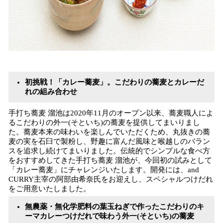
初挑戦！「カレー蕎麦」。こだわりの蕎麦とカレーだ
れの組み合わせ
手打ち蕎麦 溜池は2020年11月のオープン以来、蕎麦職人によ
るこだわりの外一(そといち)の蕎麦を提供してまいりまし
た。蕎麦本来の味わいを楽しんでいただくため、丸抜きの蕎
麦の実を石臼で製粉し、野趣に富んだ風味と喉越しのバラン
スを追求し続けてまいりました。伝統的でシンプルな食べ方
をおすすめしてきた手打ち蕎麦 溜池が、今回初の試みとして
「カレー蕎麦」にチャレンジいたします。開発には、and
CURRY主宰の阿部由希奈氏をお迎えし、スペシャルつけだれ
をご用意いたしました。
無農薬・無化学肥料の葉玉ねぎで作ったこだわりのキ
ーマカレーつけだれで味わう外一(そといち)の蕎麦