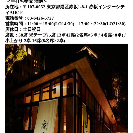
＜手打ち蕎麦 溜池＞
所在地：〒107-0052 東京都港区赤坂1-8-1 赤坂インターシテ
ィAIR1F
電話番号：03-6426-5727
営業時間：11:00～15:00(LO14:30) 17:00～22:30(LO21:30)
店休日：土日祝日
席数：58席 ※テーブル席 13卓42席(2名席×5卓 / 4名席×8卓) /
小上がり 2卓 16席(8名席×2卓)