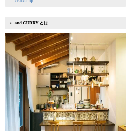
?isfixshop
and CURRY とは