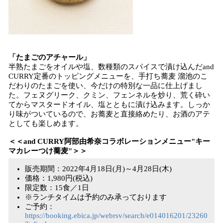
「たまごのアチャール」
半熟たまごをオイルや塩、数種類のスパイスで漬け込んだand
CURRY定番のトッピングメニューを、手打ち蕎麦 溜池のこ
だわりのたまごを使い、今だけの特別な一品に仕上げまし
た。フェヌグリーク、クミン、フェンネルを炒り、荒く砕い
てからマスタードオイル、塩とともに漬け込みます。しっか
り味がついているので、お蕎麦と直接絡めたり、お酒のアテ
としても楽しめます。
＜＜and CURRY阿部由希奈コラボレーションメニュー"キー
マカレーつけ蕎麦"＞＞
販売期間：2022年4月18日(月)～4月28日(木)
価格：1,980円(税込)
限定数：15食／1日
※ランチタイムは予約のみ承っております
ご予約：
https://booking.ebica.jp/webrsv/search/e014016201/23260