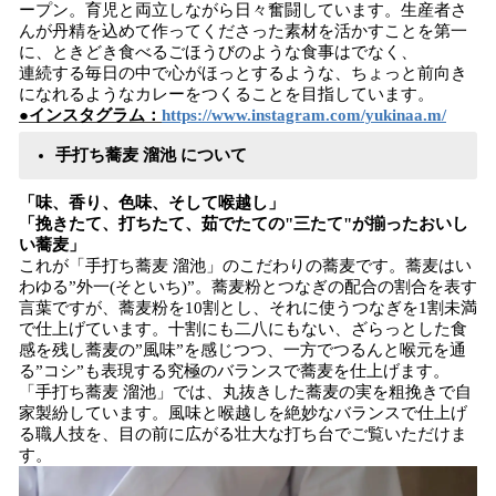
ープン。育児と両立しながら日々奮闘しています。生産者さ
んが丹精を込めて作ってくださった素材を活かすことを第一
に、ときどき食べるごほうびのような食事はでなく、
連続する毎日の中で心がほっとするような、ちょっと前向き
になれるようなカレーをつくることを目指しています。
●インスタグラム：
https://www.instagram.com/yukinaa.m/
手打ち蕎麦 溜池 について
「味、香り、色味、そして喉越し」
「挽きたて、打ちたて、茹でたての"三たて"が揃ったおいし
い蕎麦」
これが「手打ち蕎麦 溜池」のこだわりの蕎麦です。蕎麦はい
わゆる”外一(そといち)”。蕎麦粉とつなぎの配合の割合を表す
言葉ですが、蕎麦粉を10割とし、それに使うつなぎを1割未満
で仕上げています。十割にも二八にもない、ざらっとした食
感を残し蕎麦の”風味”を感じつつ、一方でつるんと喉元を通
る”コシ”も表現する究極のバランスで蕎麦を仕上げます。
「手打ち蕎麦 溜池」では、丸抜きした蕎麦の実を粗挽きで自
家製紛しています。風味と喉越しを絶妙なバランスで仕上げ
る職人技を、目の前に広がる壮大な打ち台でご覧いただけま
す。