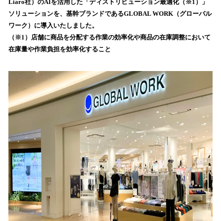
Liaro社）のAIを活用した「ディストリビューション最適化（※1）」
み
ソリューションを、基幹ブランドであるGLOBAL WORK（グローバル
込
ワーク）に導入いたしました。
み
（※1）店舗に商品を分配する作業の効率化や商品の在庫調整において
中
で
在庫量や作業負担を効率化すること
す