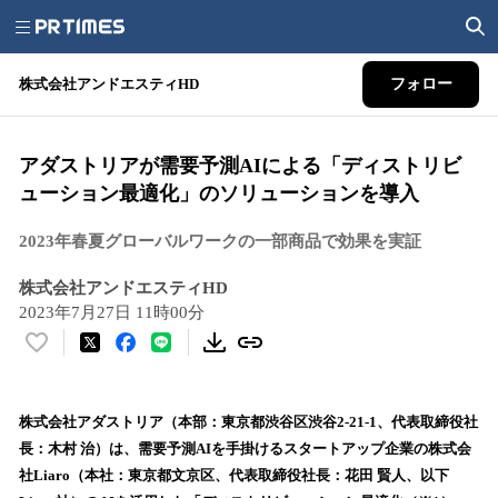
株式会社アンドエスティHD
フォロー
アダストリアが需要予測AIによる「ディストリビ
ューション最適化」のソリューションを導入
2023年春夏グローバルワークの一部商品で効果を実証
株式会社アンドエスティHD
2023年7月27日 11時00分
い
い
ね
！
株式会社アダストリア（本部：東京都渋谷区渋谷2-21-1、代表取締役社
数
長：木村 治）は、需要予測AIを手掛けるスタートアップ企業の株式会
を
社Liaro（本社：東京都文京区、代表取締役社長：花田 賢人、以下
読