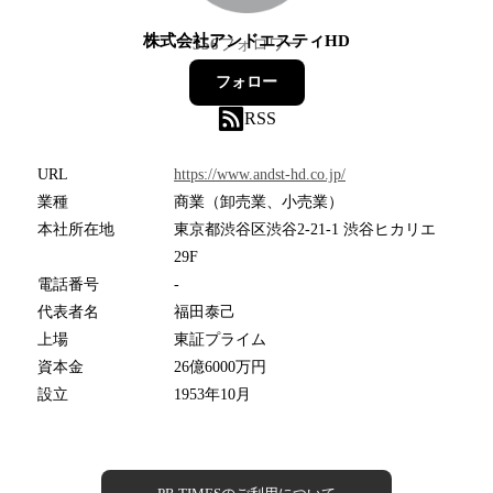
株式会社アンドエスティHD
356
フォロワー
フォロー
RSS
URL
https://www.andst-hd.co.jp/
業種
商業（卸売業、小売業）
本社所在地
東京都渋谷区渋谷2-21-1 渋谷ヒカリエ
29F
電話番号
-
代表者名
福田泰己
上場
東証プライム
資本金
26億6000万円
設立
1953年10月