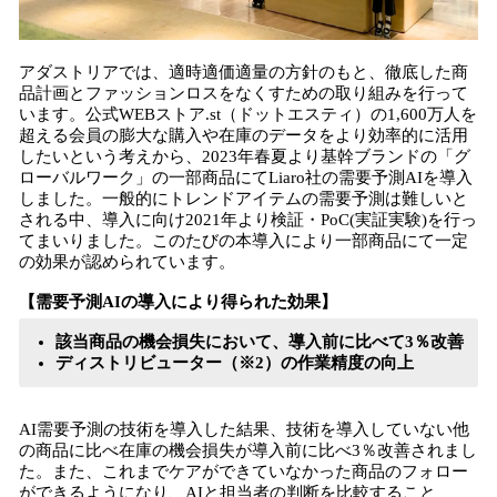
アダストリアでは、適時適価適量の方針のもと、徹底した商
品計画とファッションロスをなくすための取り組みを行って
います。公式WEBストア.st（ドットエスティ）の1,600万人を
超える会員の膨大な購入や在庫のデータをより効率的に活用
したいという考えから、2023年春夏より基幹ブランドの「グ
ローバルワーク」の一部商品にてLiaro社の需要予測AIを導入
しました。一般的にトレンドアイテムの需要予測は難しいと
される中、導入に向け2021年より検証・PoC(実証実験)を行っ
てまいりました。このたびの本導入により一部商品にて一定
の効果が認められています。
【需要予測AIの導入により得られた効果】
該当商品の機会損失において、導入前に比べて3％改善
ディストリビューター（※2）の作業精度の向上
AI需要予測の技術を導入した結果、技術を導入していない他
の商品に比べ在庫の機会損失が導入前に比べ3％改善されまし
た。また、これまでケアができていなかった商品のフォロー
ができるようになり、AIと担当者の判断を比較すること