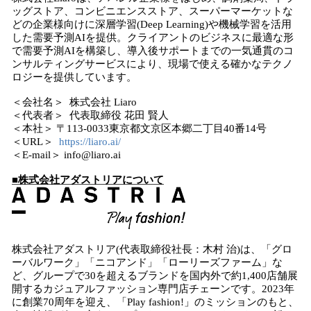
ッグストア、コンビニエンスストア、スーパーマーケットな
どの企業様向けに深層学習(Deep Learning)や機械学習を活用
した需要予測AIを提供。クライアントのビジネスに最適な形
で需要予測AIを構築し、導入後サポートまでの一気通貫のコ
ンサルティングサービスにより、現場で使える確かなテクノ
ロジーを提供しています。
＜会社名＞ 株式会社 Liaro
＜代表者＞ 代表取締役 花田 賢人
＜本社＞ 〒113-0033東京都文京区本郷二丁目40番14号
＜URL＞
https://liaro.ai/
＜E-mail＞ info@liaro.ai
■株式会社アダストリアについて
株式会社アダストリア(代表取締役社長：木村 治)は、「グロ
ーバルワーク」「ニコアンド」「ローリーズファーム」な
ど、グループで30を超えるブランドを国内外で約1,400店舗展
開するカジュアルファッション専門店チェーンです。2023年
に創業70周年を迎え、「Play fashion!」のミッションのもと、