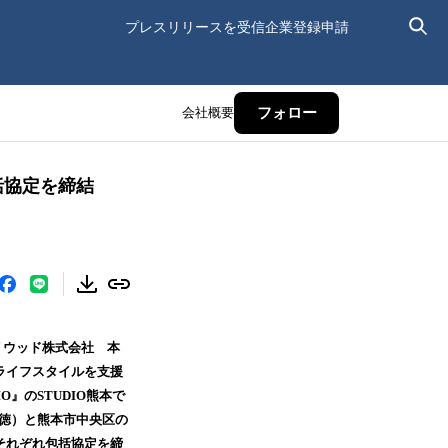
プレスリリースを受信
企業登録申請
会社概要
フォロー
括協定を締結
リウッド株式会社 本
ライフスタイルを支援
』のSTUDIO熊本で
和徳）と熊本市中央区の
それぞれ包括協定を締