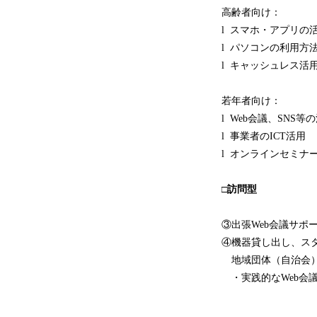
高齢者向け：
l スマホ・アプリの
l パソコンの利用方
l キャッシュレス活用
若年者向け：
l Web会議、SNS等
l 事業者のICT活用
l オンラインセミナ
□訪問型
③出張Web会議サポ
④機器貸し出し、ス
地域団体（自治会
・実践的なWeb会