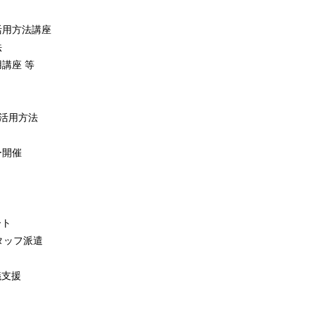
活用方法講座
法
講座 等
の活用方法
ー開催
ート
タッフ派遣
）
議支援