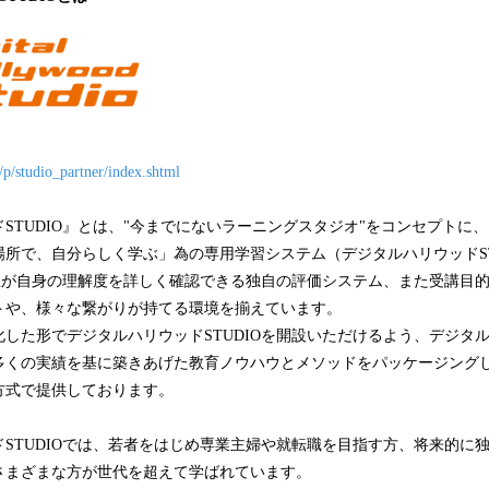
p/p/studio_partner/index.shtml
STUDIO』とは、"今までにないラーニングスタジオ"をコンセプトに
所で、自分らしく学ぶ」為の専用学習システム（デジタルハリウッドSTU
講生が自身の理解度を詳しく確認できる独自の評価システム、また受講目
トや、様々な繋がりが持てる環境を揃えています。
した形でデジタルハリウッドSTUDIOを開設いただけるよう、デジタ
た多くの実績を基に築きあげた教育ノウハウとメソッドをパッケージング
方式で提供しております。
STUDIOでは、若者をはじめ専業主婦や就転職を目指す方、将来的に
さまざまな方が世代を超えて学ばれています。