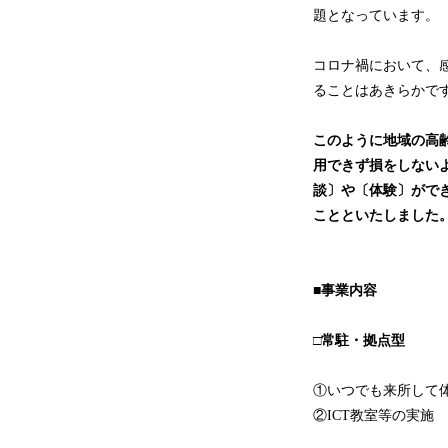
題となっています。
コロナ禍において、
ることはあきらかで
このように地域の高
用できず損をしない
談〕や〔体験〕がで
ことといたしました
■事業内容
□常駐・拠点型
①いつでも来所して
②ICT教室等の実施