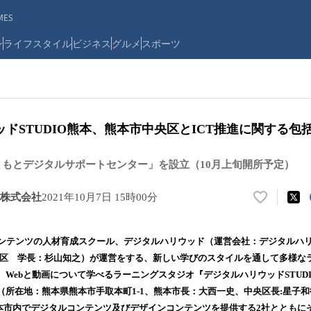
ES
ン
ライフスタイル
ビジネス
グルメ
スポーツ
ドSTUDIO熊本、熊本市中央区とICT推進に関する包
「くまもとデジタルサポートセンター」を設立（10月上旬開所予定）
株式会社
2021年10月7日 15時00分
い
い
ね
コンテンツの人材育成スクール、デジタルハリウッド（運営会社：デジタルハ
！
田区 学長：杉山知之）が運営をする、新しい学びのスタイルを通して多様な
数
Webと動画について学べるラーニングスタジオ『デジタルハリウッドSTUDIO
を
読
（所在地：熊本県熊本市手取本町1-1、熊本市長：大西一史、中央区長:星子
み
熊本市内でデジタルコンテンツ及びデザインコンテンツを提供する2社とともに