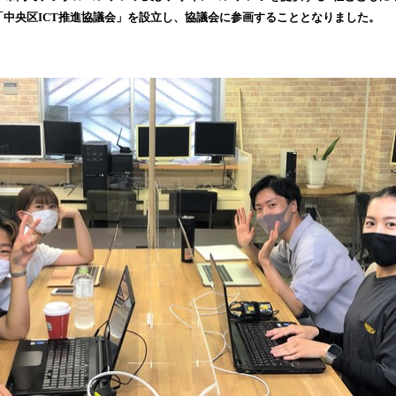
込
り「中央区ICT推進協議会」を設立し、協議会に参画することとなりました。
み
中
で
す