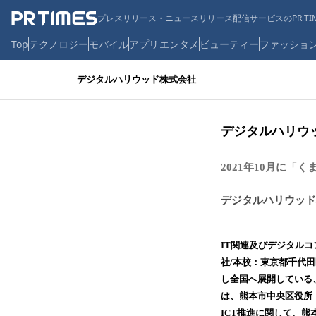
プレスリリース・ニュースリリース配信サービスのPR TIM
Top
テクノロジー
モバイル
アプリ
エンタメ
ビューティー
ファッショ
デジタルハリウッド株式会社
デジタルハリウッ
2021年10月に
デジタルハリウッド
IT関連及びデジタル
社/本校：東京都千代
し全国へ展開している、
は、熊本市中央区役所
ICT推進に関して、