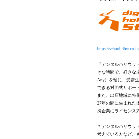
https://school.dhw.co.j
『デジタルハリウッド
きな時間で、好きな場
Any）を軸に、受
できる対面式サポー
また、出店地域に特化
27年の間に生まれ
携企業にライセンス
＊デジタルハリウッド
考えている方など、