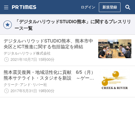
ログイン
新規登録
「デジタルハリウッドSTUDIO熊本」に関するプレスリリ
ース一覧
デジタルハリウッドSTUDIO熊本、熊本市中
央区とICT推進に関する包括協定を締結
デジタルハリウッド株式会社
2021年10月7日 15時00分
熊本震災復興・地域活性化に貢献 6/5（月）
熊本サテライト・スタジオを新設 ～ゲー
ム・アニメ制作の人材育成・雇用創出～
クリーク･アンド･リバー社
2017年5月31日 19時00分