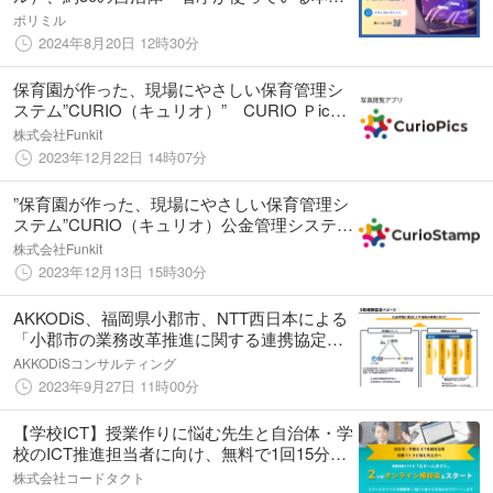
にすごい生成AI「QommonsAI（コモンズ
ポリミル
AI）」プレビュー版に「QommonsAI Talk」を
2024年8月20日 12時30分
追加！
保育園が作った、現場にやさしい保育管理シ
ステム”CURIO（キュリオ）” CURIO Ｐics
をバージョンアップ 現像した写真が手元に
株式会社Funkit
とどく様になりました
2023年12月22日 14時07分
”保育園が作った、現場にやさしい保育管理シ
ステム”CURIO（キュリオ）公金管理システム
（ピムス）との連携機能を提供
株式会社Funkit
2023年12月13日 15時30分
AKKODiS、福岡県小郡市、NTT西日本による
「小郡市の業務改革推進に関する連携協定」
を締結
AKKODiSコンサルティング
2023年9月27日 11時00分
【学校ICT】授業作りに悩む先生と自治体・学
校のICT推進担当者に向け、無料で1回15分！
授業支援クラウド「スクールタクト」が、2つ
株式会社コードタクト