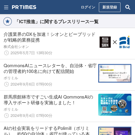
ログイン
新規登録
「ICT推進」に関するプレスリリース一覧
介護業界のDXを加速！シオンとビーブリッド
が戦略的業務提携
株式会社シオン
2025年5月7日 13時30分
QommonsAIニュースレターを、自治体・省庁
の管理者約100名に向けて配信開始
ポリミル
2024年9月6日 07時00分
群馬県館林市ですごい生成AI QommonsAIの
導入サポート研修を実施しました！
ポリミル
2024年9月4日 07時00分
AIの社会実装をリードするPolimill（ポリミ
ル）、約50の自治体・省庁が使っている本当