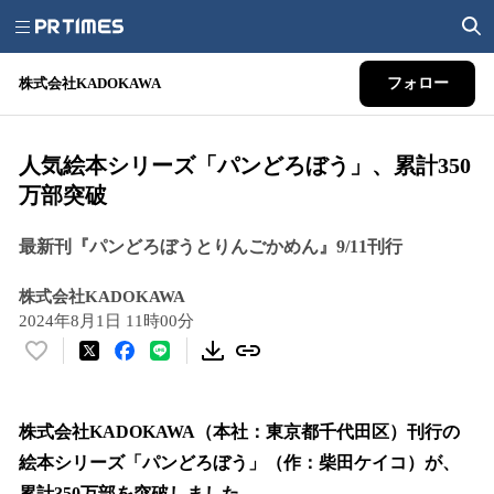
株式会社KADOKAWA
フォロー
人気絵本シリーズ「パンどろぼう」、累計350
万部突破
最新刊『パンどろぼうとりんごかめん』9/11刊行
株式会社KADOKAWA
2024年8月1日 11時00分
い
い
ね
！
株式会社KADOKAWA（本社：東京都千代田区）刊行の
数
絵本シリーズ「パンどろぼう」（作：柴田ケイコ）が、
を
累計350万部を突破しました。