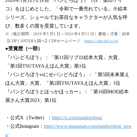
2020年刊行の１作目『パンどろぼう』（作：柴田ケイ
コ）をはじめとした、「令和で一番売れている」※絵本
シリーズ。シュールでお茶目なキャラクターが人気を呼
び、数多くの賞を受賞しています。
※（集計期間：2019 年5 月1 日～2024 年4 月11 日）書籍＞児童：絵本
【CDP CANTERA 調べ】CDPホームページ
https://cdp-ltd.co.jp/
●受賞歴（一部）
『パンどろぼう』：「第11回リブロ絵本大賞」大賞、
「第1回TSUTAYAえほん大賞」第1位
『パンどろぼうvsにせパンどろぼう』：「第5回未来屋え
ほん大賞」大賞、「第2回TSUTAYAえほん大賞」1位
『パンどろぼうとほっかほっカー』：「第16回MOE絵本
屋さん大賞2023」第1位
・公式X（Twitter）：
https://x.com/pandorobou/
・公式Instagram：
https://www.instagram.com/pandorobou_new
s/