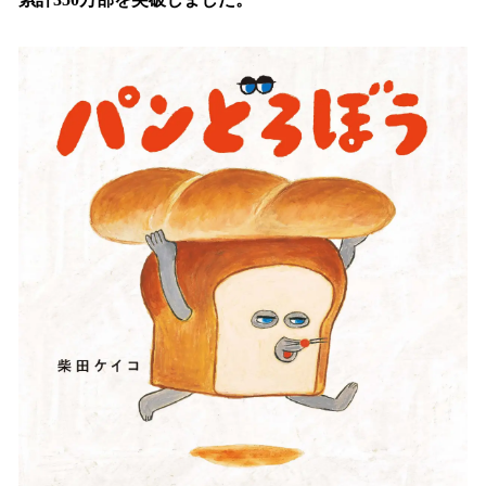
読
み
込
み
中
で
す