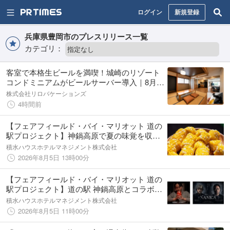
ログイン
新規登録
兵庫県豊岡市のプレスリリース一覧
カテゴリ：
客室で本格生ビールを満喫！城崎のリゾート
コンドミニアムがビールサーバー導入｜8月は
全宿泊プランが対象
株式会社リロバケーションズ
4時間前
【フェアフィールド・バイ・マリオット 道の
駅プロジェクト】神鍋高原で夏の味覚を収穫
とうもろこし収穫体験イベントを開催
積水ハウスホテルマネジメント株式会社
2026年8月5日 13時00分
【フェアフィールド・バイ・マリオット 道の
駅プロジェクト】道の駅 神鍋高原とコラボレ
ーション 「怪談とスイカ割り体験」開催
積水ハウスホテルマネジメント株式会社
2026年8月5日 11時00分