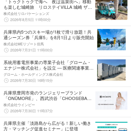
「トゥクトゥクで海へ 夜は温泉街へ」移動
も楽しむ城崎旅 リロステイVILLA 城崎 ザ・
コンドミニアムが無料送迎サービスを開始
株式会社リロバケーションズ
2026年8月5日 11時00分
兵庫県内5つのスキー場が1枚で滑り放題！共
通シーズン券「兵庫5」を8月1日より販売開始
株式会社MEリゾート但馬
2026年7月31日 11時00分
系統用蓄電所事業の専業子会社「グローム・
エナジー株式会社」を設立 ― 医療関連事業に
次ぐ第二の中核事業として本格展開
グローム・ホールディングス株式会社
2026年7月30日 16時15分
兵庫県豊岡市発のランジェリーブランド
「ONŪMORE」、西武渋谷「CHOOSEBASE
SHIBUYA」に期間限定出店
株式会社ウインビー
2026年7月30日 11時37分
兵庫県主催「淡路島から広がる！新しい働き
方・マッチング促進セミナー」に登壇