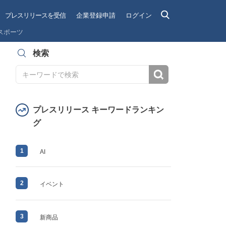
プレスリリースを受信
企業登録申請
ログイン
スポーツ
検索
検索
プレスリリース キーワードランキン
グ
1
AI
2
イベント
3
新商品