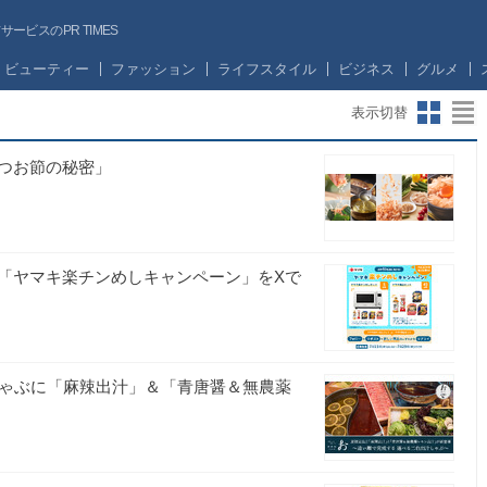
ビスのPR TIMES
ビューティー
ファッション
ライフスタイル
ビジネス
グルメ
表示切替
つお節の秘密」
「ヤマキ楽チンめしキャンペーン」をXで
しゃぶに「麻辣出汁」＆「青唐醤＆無農薬