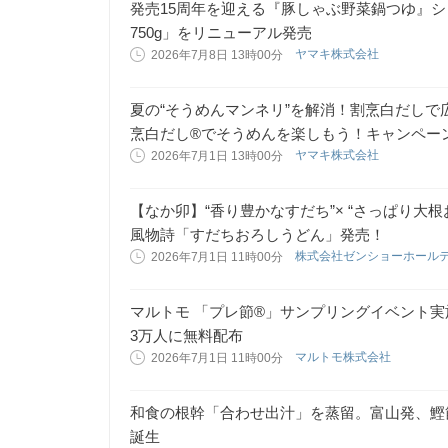
発売15周年を迎える『豚しゃぶ野菜鍋つゆ』
750g」をリニューアル発売
ヤマキ株式会社
2026年7月8日 13時00分
夏の“そうめんマンネリ”を解消！割烹白だし
烹白だし®でそうめんを楽しもう！キャンペーン」を
ヤマキ株式会社
2026年7月1日 13時00分
【なか卯】“香り豊かなすだち”× “さっぱり大
風物詩「すだちおろしうどん」発売！
株式会社ゼンショーホール
2026年7月1日 11時00分
マルトモ 「プレ節®」サンプリングイベント
3万人に無料配布
マルトモ株式会社
2026年7月1日 11時00分
和食の根幹「合わせ出汁」を蒸留。富山発、鰹
誕生