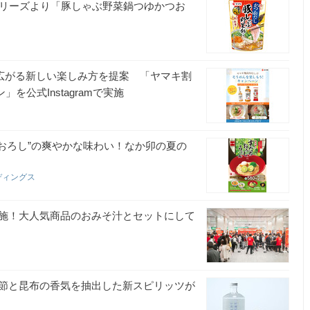
シリーズより「豚しゃぶ野菜鍋つゆかつお
で広がる新しい楽しみ方を提案 「ヤマキ割
公式Instagramで実施
根おろし”の爽やかな味わい！なか卯の夏の
ディングス
実施！大人気商品のおみそ汁とセットにして
節と昆布の香気を抽出した新スピリッツが