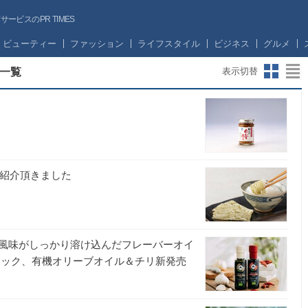
ビスのPR TIMES
ビューティー
ファッション
ライフスタイル
ビジネス
グルメ
一覧
表示切替
で紹介頂きました
風味がしっかり溶け込んだフレーバーオイ
リック、有機オリーブオイル＆チリ新発売