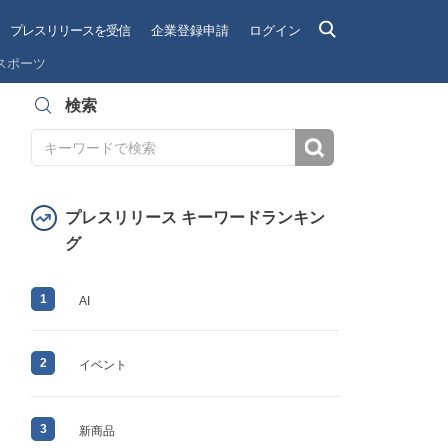
プレスリリースを受信
企業登録申請
ログイン
スポーツ
検索
検索
プレスリリース キーワードランキン
グ
1
AI
2
イベント
3
新商品