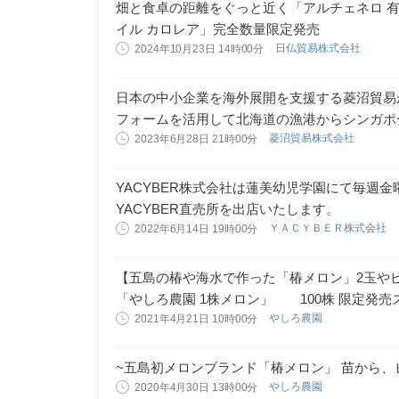
畑と食卓の距離をぐっと近く「アルチェネロ 
イル カロレア」完全数量限定発売
日仏貿易株式会社
2024年10月23日 14時00分
日本の中小企業を海外展開を支援する菱沼貿易
フォームを活用して北海道の漁港からシンガポー
菱沼貿易株式会社
2023年6月28日 21時00分
YACYBER株式会社は蓮美幼児学園にて毎週
YACYBER直売所を出店いたします。
ＹＡＣＹＢＥＲ株式会社
2022年6月14日 19時00分
【五島の椿や海水で作った「椿メロン」
「やしろ農園 1株メロン」 100株 限定発売
やしろ農園
2021年4月21日 10時00分
~五島初メロンブランド「椿メロン」 苗から、
やしろ農園
2020年4月30日 13時00分