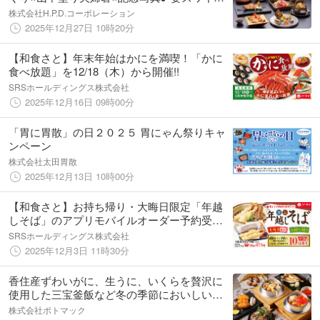
ニ、ぶり、貸切風呂、ミニバー、街歩き、総
株式会社H.P.D.コーポレーション
湯、アイスストリート etc.
2025年12月27日 10時20分
【和食さと】年末年始はかにを満喫！「かに
食べ放題」を12/18（木）から開催!!
SRSホールディングス株式会社
2025年12月16日 09時00分
「胃に胃散」の日２０２５ 胃にゃん祭りキャ
ンペーン
株式会社太田胃散
2025年12月13日 10時00分
【和食さと】お持ち帰り・大晦日限定「年越
しそば」のアプリモバイルオーダー予約受付
開始!!
SRSホールディングス株式会社
2025年12月3日 11時30分
香住産ずわいがに、生うに、いくらを贅沢に
使用した三宝釜飯など冬の季節においしい限
定の逸品をご用意。「黒十（コクトウ）」で
株式会社ポトマック