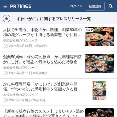
ログイン
新規登録
「ずわいがに」に関するプレスリリース一覧
大阪で出逢う、本物のかに料理。創業50年の
梅の花グループが手掛ける新業態「かに料理
専門店 かに重」7月16日グランドオープン
株式会社梅の花グループ
2026年6月24日 12時02分
創業50周年！梅の花の原点「かに料理専門店
かにしげ」が感謝の気持ちを込めた特別企画
を6月1日より開催！会員限定 記念クーポンを
株式会社梅の花グループ
配信。
2026年5月11日 09時00分
かに料理専門店「かにしげ」が創業祭を開
催。ずわいがにと黒毛和牛を堪能できる贅沢
懐石を特別価格で
株式会社梅の花グループ
2026年1月9日 09時00分
【新春☆親孝行旅のススメ】うまいもん×湯め
ぐり×山中塗り夫婦箸×記念写真♪ 姿ズワイガ