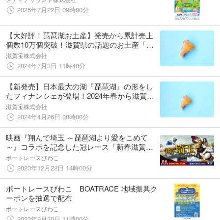
2025年7月22日 09時00分
【大好評！琵琶湖お土産】発売から累計売上
個数10万個突破！滋賀県の話題のお土産「び
わこフィナンシェ」が販売エリアを拡大しま
滋賀宝株式会社
す
2024年7月3日 11時40分
【新発売】日本最大の湖『琵琶湖』の形をし
たフィナンシェが登場！2024年春から滋賀県
内で順次販売開始します！
滋賀宝株式会社
2024年4月26日 08時00分
映画『翔んで埼玉 ～琵琶湖より愛をこめて
～』コラボを記念した冠レース「新春滋賀県
知事杯争奪戦～琵琶湖より愛をこめて～杯」
ボートレースびわこ
１月３日（水）～８日（月・祝）開催中のイ
2023年12月22日 14時00分
ベントのご案内
ボートレースびわこ BOATRACE 地域振興ク
ーポンを抽選で配布
ボートレースびわこ
2023年9月30日 11時00分