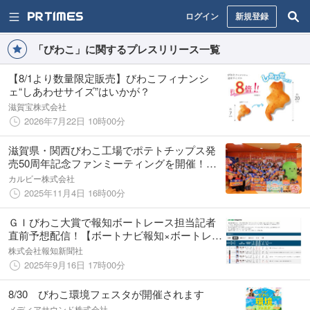
ログイン
新規登録
「びわこ」に関するプレスリリース一覧
【8/1より数量限定販売】びわこフィナンシ
ェ“しあわせサイズ”はいかが？
滋賀宝株式会社
2026年7月22日 10時00分
滋賀県・関西びわこ工場でポテトチップス発
売50周年記念ファンミーティングを開催！
2025年度のCalbee『Fan With! Project』第10
カルビー株式会社
回
2025年11月4日 16時00分
ＧＩびわこ大賞で報知ボートレース担当記者
直前予想配信！【ボートナビ報知×ボートレー
スびわこ】
株式会社報知新聞社
2025年9月16日 17時00分
8/30 びわこ環境フェスタが開催されます
メディアサウンド株式会社