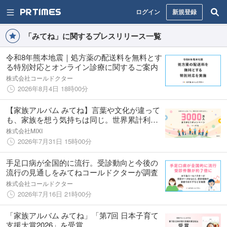
ログイン
新規登録
「みてね」に関するプレスリリース一覧
令和8年熊本地震｜処方薬の配送料を無料とす
る特別対応とオンライン診療に関するご案内
株式会社コールドクター
2026年8月4日 18時00分
【家族アルバム みてね】言葉や文化が違って
も、家族を想う気持ちは同じ。世界累計利用
者数3,000万人を記念し「3,000万人ありがと
株式会社MIXI
うキャンペーン」を8月3日（月）より開催
2026年7月31日 15時00分
手足口病が全国的に流行。受診動向と今後の
流行の見通しをみてねコールドクターが調査
株式会社コールドクター
2026年7月16日 21時00分
「家族アルバム みてね」「第7回 日本子育て
支援大賞2026」を受賞