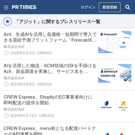
ログイン
新規登録
「アジット」に関するプレスリリース一覧
Azit、生成AIを活用し低価格・短期間で導入で
きる需給予測プラットフォーム『ForecastX』
を正式リリース
株式会社Azit
2025年9月3日 10時00分
AIを活用した物流・SCM領域のDXを手掛ける
Azit、資金調達を実施し、サービス名を
「DeliveryX」へ
株式会社Azit
2024年9月9日 10時00分
CREW Express、ShopifyのEC事業者向けに
即時配送の提供を開始
株式会社Azit
2024年5月14日 10時00分
CREW Express、menu初となる配達パートナ
ーのAPI連携を開始