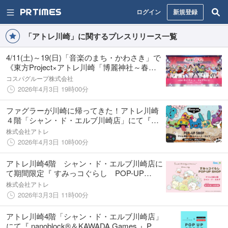
ログイン
新規登録
「アトレ川崎」に関するプレスリリース一覧
4/11(土)～19(日)「音楽のまち・かわさき」で
《東方Project×アトレ川崎「博麗神社～春祭
り2026」》開催！
コスパグループ株式会社
2026年4月3日 19時00分
ファグラーが川崎に帰ってきた！アトレ川崎
４階「シャン・ド・エルブ川崎店」にて『フ
ァグラー』POP-UP SHOPを4月7日(火)より
株式会社アトレ
開催！
2026年4月3日 10時00分
アトレ川崎4階 シャン・ド・エルブ川崎店に
て期間限定『 すみっコぐらし POP-UP
SHOP』を3月10日(火)より開催！
株式会社アトレ
2026年3月3日 11時00分
アトレ川崎4階「シャン・ド・エルブ川崎店」
にて『 nanoblock®＆KAWADA Games 』POP