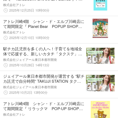
UP STOREを12月27日(土)より期間限定
株式会社アトレ
OPEN！
2025年12月25日 10時00分
アトレ川崎4階 シャン・ド・エルブ川崎店に
て期間限定『 Planet Bear POPUP SHOP』
を12月11日(木)より開催！
株式会社アトレ
2025年12月10日 10時00分
駅チカ託児所を多くの人へ！子育てを地域全
体で応援する、新しいカタチ「タクステ」が
クラウドファンティング開始
株式会社ジェイアール東日本都市開発
2025年10月28日 14時13分
ジェイアール東日本都市開発が運営する “駅チ
カ託児で自分時間“ TAKUJI STATION タクス
テ 10月10日アトレ川崎でグランドオープン
株式会社ジェイアール東日本都市開発
2025年10月2日 13時00分
アトレ川崎4階 シャン・ド・エルブ川崎店に
て期間限定『 リラックマ POP-UP SHOP』
を9月19日(金)より開催！
株式会社アトレ