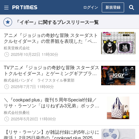
ログイン
新規登録
「イギー」に関するプレスリリース一覧
アニメ『ジョジョの奇妙な冒険 スターダスト
クルセイダース』の世界観を表現した「ペッ
トハウス」が登場！公式ECサイトにて好評予
粧美堂株式会社
約受付中
2025年10月22日 11時30分
TVアニメ『ジョジョの奇妙な冒険 スターダス
トクルセイダース』とゲーミングギアブラン
ド「Contieaks(コンティークス)」がコラボレ
株式会社バンダイ ライフスタイル事業部
ーション！
2025年7月7日 11時00分
＼『cookpad plus』復刊５周年Special付録／
リサ・ラーソン「はりねずみ3兄弟」ボックス
型の大容量保冷バッグ。増刊号はムーミン ハ
株式会社扶桑社
ンディ扇風機が付録に！
2025年5月20日 11時00分
【リサ・ラーソン】が雑誌付録に約5年ぶりに
復活！ 2月25日発売の『cookpad plus 2025年