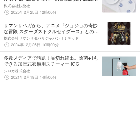
春号』の通常号では「磁器の丸皿2枚」、増刊
株式会社扶桑社
号は「大人の身だしなみ7点セット」と超豪
2025年2月25日 12時00分
華！
サマンサベガから、アニメ『ジョジョの奇妙
な冒険 スターダストクルセイダース』とのコ
ラボコレクションが登場。
株式会社サマンサタバサジャパンリミテッド
2024年12月26日 10時00分
多数メディアで話題！品切れ続出。除菌※1も
できる加圧式衣類用スチーマー IGGI
シロカ株式会社
2021年2月18日 14時00分