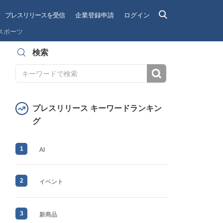
プレスリリースを受信
企業登録申請
ログイン
スポーツ
検索
検索
プレスリリース キーワードランキン
グ
1
AI
2
イベント
3
新商品