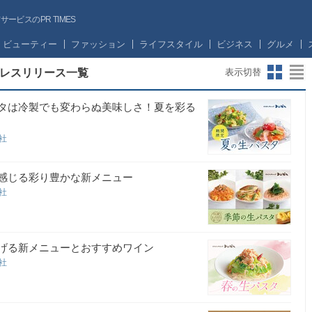
ビスのPR TIMES
ビューティー
ファッション
ライフスタイル
ビジネス
グルメ
レスリリース一覧
表示切替
スタは冷製でも変わらぬ美味しさ！夏を彩る
会社
を感じる彩り豊かな新メニュー
会社
告げる新メニューとおすすめワイン
会社