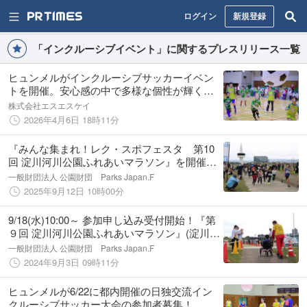
ログイン
新規登録
「インクルーシブイベント」に関するプレスリリース一覧
ヒュンメルがインクルーシブサッカーイベン
トを開催。安心感の中で多様な個性が輝く工
夫
株式会社エスエスケイ
2026年4月6日 18時11分
『みんな集まれ！レク・スポフェスタ 第10
回 淀川河川公園ふれあいマラソン』を開催！
(淀川河川公園)
一般財団法人 公園財団 Parks Japan.F
2025年9月12日 10時00分
9/18(水)10:00～ 参加申し込み受付開始！『第
９回 淀川河川公園ふれあいマラソン』(淀川河
川公園)
一般財団法人 公園財団 Parks Japan.F
2024年9月3日 09時11分
ヒュンメルが6/22に都内開催の日独交流イン
クルーシブサッカー大会の参加者募集！