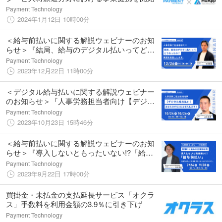
Payment Technology
2024年1月12日 10時00分
＜給与前払いに関する解説ウェビナーのお知
らせ＞『結局、給与のデジタル払いってどう
なったの？真相をお話しします。』を開催
Payment Technology
2023年12月22日 11時00分
＜デジタル給与払いに関する解説ウェビナー
のお知らせ＞『人事労務担当者向け【デジタ
ル給与払い】あなたのギモンにお答えしま
Payment Technology
す！』
2023年10月23日 15時46分
＜給与前払いに関する解説ウェビナーのお知
らせ＞『導入しないともったいない!?「給与
前払い」採用力の向上・従業員満足度向上に
Payment Technology
もつながるそのワケ』を開催
2023年9月22日 17時00分
買掛金・未払金の支払延長サービス「オクラ
ス」手数料を利用金額の3.9％に引き下げ
Payment Technology