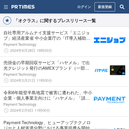
ログイン
新規登録
「オクラス」に関するプレスリリース一覧
自社専用アルムナイ支援サービス「エニジョ
ブ」経済産業省 中小企業庁の「IT導入補助金
2024」に認定
Payment Technology
2024年6月28日 16時00分
売掛金の早期回収サービス「ハヤメル」で出
光クレジット発行のAMEXブランド（一部）
が利用可能に
Payment Technology
2024年3月21日 11時00分
令和6年能登半島地震で被害に遭われた、中小
企業・個人事業主向けに「ハヤメル」「請求
書クラウド」の無償提供、「オクラス」の手
Payment Technology
数料引き下げを開始
2024年2月9日 11時00分
Payment Technology、ヒューアップテクノロ
ジーと人材派遣分野における事業提携を開始