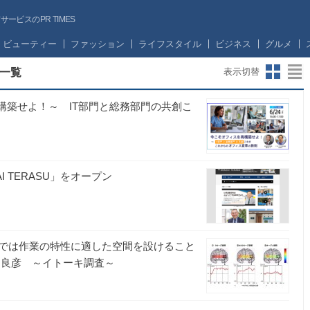
ビスのPR TIMES
ビューティー
ファッション
ライフスタイル
ビジネス
グルメ
一覧
表示切替
再構築せよ！～ IT部門と総務部門の共創こ
 TERASU」をオープン
では作業の特性に適した空間を設けること
良彦 ～イトーキ調査～