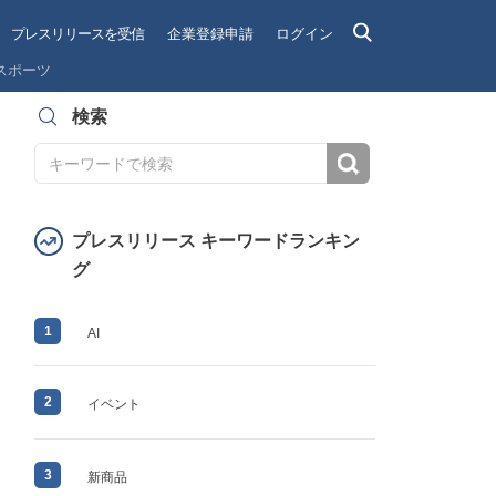
プレスリリースを受信
企業登録申請
ログイン
スポーツ
検索
検索
プレスリリース キーワードランキン
グ
1
AI
2
イベント
3
新商品