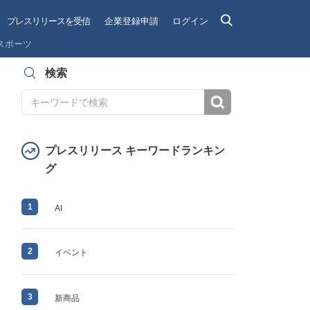
プレスリリースを受信
企業登録申請
ログイン
スポーツ
検索
検索
プレスリリース キーワードランキン
グ
1
AI
2
イベント
3
新商品