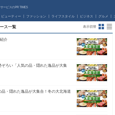
ビスのPR TIMES
ビューティー
ファッション
ライフスタイル
ビジネス
グルメ
ース一覧
表示切替
ご紹介
が勢ぞろい「人気の品・隠れた逸品が大集
気の品・隠れた逸品が大集合！冬の大北海道