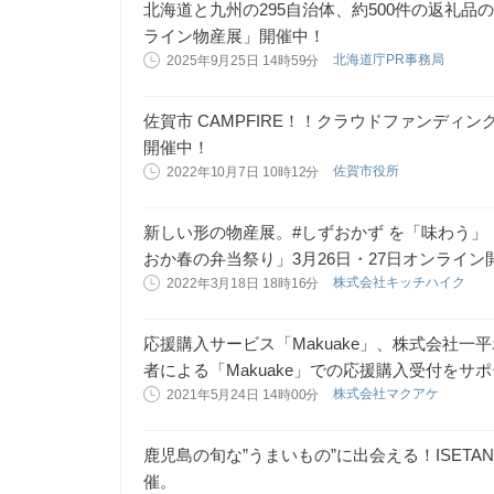
北海道と九州の295自治体、約500件の返礼
ライン物産展」開催中！
北海道庁PR事務局
2025年9月25日 14時59分
佐賀市 CAMPFIRE！！クラウドファンディ
開催中！
佐賀市役所
2022年10月7日 10時12分
新しい形の物産展。#しずおかず を「味わう
おか春の弁当祭り」3月26日・27日オンライン
株式会社キッチハイク
2022年3月18日 18時16分
応援購入サービス「Makuake」、株式会社
者による「Makuake」での応援購入受付をサ
株式会社マクアケ
2021年5月24日 14時00分
鹿児島の旬な”うまいもの”に出会える！ISETA
催。