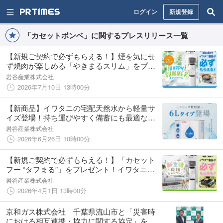
ログイン
新規登録
「カセットボンベ」に関するプレスリリース一覧
【新規ご契約で必ずもらえる！】煙を気にせ
ず焼肉が楽しめる「やきまるスリム」をプレ
ゼント！イワタニの宅配天然水「富士の湧
岩谷産業株式会社
水」の「Happy Summer キャンペーン」を開
2026年7月10日 13時00分
始
【新商品】イワタニの宅配天然水から軽量サ
イズ登場！持ち運びやすく備蓄にも最適な
「『富士の湧水』D-パック 6L」を発売！
岩谷産業株式会社
2026年6月26日 10時00分
【新規ご契約で必ずもらえる！】「カセット
フー “タフまる”」をプレゼント！イワタニの
宅配天然水「富士の湧水」新生活応援キャン
岩谷産業株式会社
ペーンを開始
2026年4月1日 13時00分
京和ガス株式会社 千葉県流山市と「災害時
における相互連携・協力に関する協定」を締