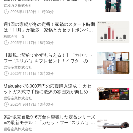
結
京和ガス株式会社
2026年1月30日 11時00分
週1回の家鍋が冬の定番！家鍋のスタート時期
は「11月」が最多。家鍋とカセットボンベに
関する調査を発表
株式会社TTS
2025年11月7日 18時00分
【新規ご契約で必ずもらえる！】「カセット
フー “スリム”」をプレゼント！イワタニの宅
配天然水「富士の湧水」の「Happy Winter キ
岩谷産業株式会社
ャンペーン」を開始
2025年11月1日 10時00分
Makuakeで3,000万円の応援購入達成！ カセ
ットガス式で手軽に暖炉の雰囲気が楽しめる
「炎を楽しむインテリア暖炉 “MYDANRO”」
岩谷産業株式会社
好評につき9月17日より一般販売開始
2025年9月17日 13時00分
累計販売台数916万台を突破した定番シリーズ
※の最新モデル！「カセットフー “スリム”」8
月4日新発売
岩谷産業株式会社