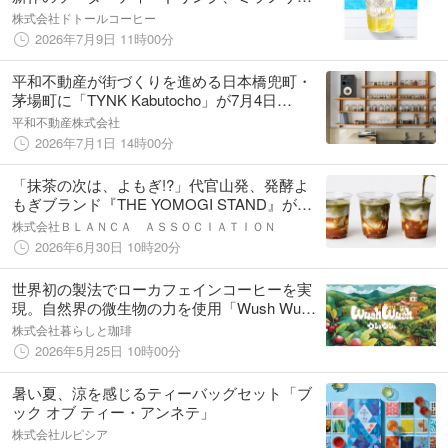
ドBを発売 さらに7月24日には、手軽に楽し
株式会社ドトールコーヒー
める水出し珈琲2種も新登場
2026年7月9日 11時00分
平和不動産が街づくりを進める日本橋兜町・
茅場町に「TYNK Kabutocho」が7月4日
（土）オープン
平和不動産株式会社
2026年7月1日 14時00分
「抹茶の次は、よもぎ!?」代官山発、発酵よ
もぎブランド『THE YOMOGI STAND』が渋
谷スクランブルスクエアに新たな拠点
株式会社ＢＬＡＮＣＡ ＡＳＳＯＣＩＡＴＩＯＮ
『BETWEEN by THE YOMOGI STAND』をオ
2026年6月30日 10時20分
ープン。
世界初の製法でローカフェインコーヒーを実
現。自然界の微生物の力を使用「Wush Wush
Botanical Sweet」誕生
株式会社暮らしと珈琲
2026年5月25日 10時00分
暑い夏、涼を感じるティーバッグセット「ブ
ック オブ ティー・アンネテ」
株式会社ルピシア