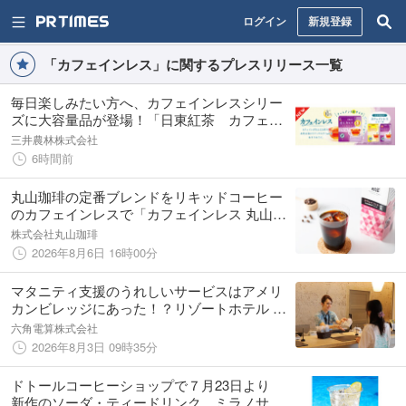
ログイン
新規登録
「カフェインレス」に関するプレスリリース一覧
毎日楽しみたい方へ、カフェインレスシリー
ズに大容量品が登場！「日東紅茶 カフェイ
ンレス アールグレイ40袋入り」8月31日(月)
三井農林株式会社
よりリニューアル発売
6時間前
丸山珈琲の定番ブレンドをリキッドコーヒー
のカフェインレスで「カフェインレス 丸山珈
琲のブレンド アイスコーヒー」を８月７日
株式会社丸山珈琲
（金）より発売
2026年8月6日 16時00分
マタニティ支援のうれしいサービスはアメリ
カンビレッジにあった！？リゾートホテル レ
クー沖縄北谷スパ&リゾートのデカフェな取
六角電算株式会社
り組みとは
2026年8月3日 09時35分
ドトールコーヒーショップで７月23日より
新作のソーダ・ティードリンク、ミラノサン