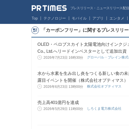
プレスリリース・ニュースリリース配信サー
Top
テクノロジー
モバイル
アプリ
エンタメ
「カーボンフリー」に関するプレスリリー
OLED・ペロブスカイト太陽電池向けインクジェッ
Co., Ltd.へリードインベスターとして追加出資
グローバル・ブレイン株
2026年7月23日 16時30分
水から水素を生み出し炎をつくる新しい食の未来へ
露目イベントを開催（株式会社オプティマス）
株式会社オプティマス
2026年6月23日 13時00分
売上高401億円を達成
しろくま電力株式会社
2026年5月29日 11時00分