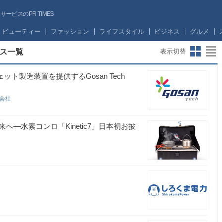
ビスのPR TIMES
ビューティー
ファッション
ライフスタイル
ビジネス
グルメ
ス一覧
表示切替
ト製造装置を提供するGosan Tech
式会社
—水素コンロ「Kinetic7」日本初お披