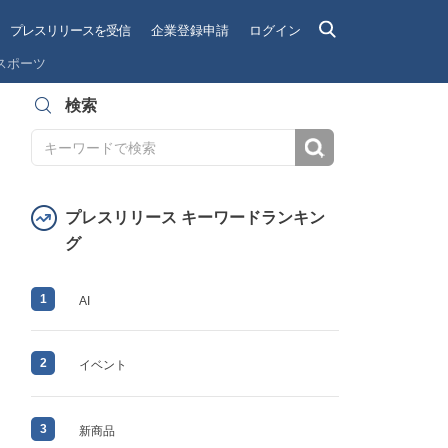
プレスリリースを受信
企業登録申請
ログイン
スポーツ
検索
検索
プレスリリース キーワードランキン
グ
1
AI
2
イベント
3
新商品