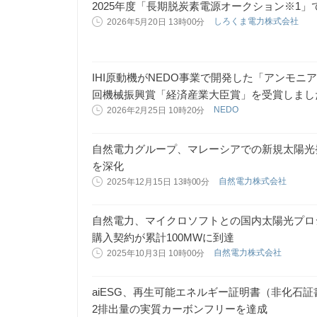
2025年度「長期脱炭素電源オークション※1」で5
しろくま電力株式会社
2026年5月20日 13時00分
IHI原動機がNEDO事業で開発した「アンモニ
回機械振興賞「経済産業大臣賞」を受賞しまし
NEDO
2026年2月25日 10時20分
自然電力グループ、マレーシアでの新規太陽光発
を深化
自然電力株式会社
2025年12月15日 13時00分
自然電力、マイクロソフトとの国内太陽光プロ
購入契約が累計100MWに到達
自然電力株式会社
2025年10月3日 10時00分
aiESG、再生可能エネルギー証明書（非化石証
2排出量の実質カーボンフリーを達成