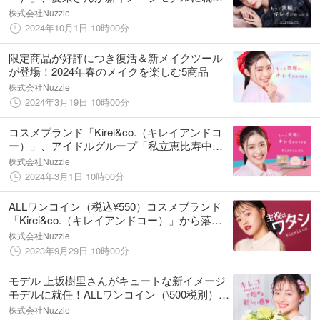
任！さらに、旬顔をつくるための秋冬新作ア
株式会社Nuzzle
イテム4商品も登場
2024年10月1日 10時00分
限定商品が好評につき復活＆新メイクツール
が登場！2024年春のメイクを楽しむ5商品
株式会社Nuzzle
2024年3月19日 10時00分
コスメブランド「Kirei&co.（キレイアンドコ
ー）」、アイドルグループ「私立恵比寿中
学」やタレントとしても活躍中の風見和香さ
株式会社Nuzzle
んが新イメージモデルに就任！
2024年3月1日 10時00分
ALLワンコイン（税込¥550）コスメブランド
「Kirei&co.（キレイアンドコー）」から落ち
にくい美発色リップティント 新カラー＆リニ
株式会社Nuzzle
ューアル登場！
2023年9月29日 10時00分
モデル 上坂樹里さんがキュートな新イメージ
モデルに就任！ALLワンコイン（\500税別）コ
スメブランド「Kirei&co.（キレイアンドコ
株式会社Nuzzle