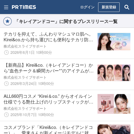
ログイン
新規登録
「キレイアンドコー」に関するプレスリリース一覧
テカリを抑えて、ふんわりマシュマロ肌へ。
Kirei&co.から持ち運びにも便利なテカリ防止
パウダーが数量限定発売。
株式会社スライブサポート
2026年6月1日 10時00分
【新商品】Kirei&co.（キレイアンドコー）か
ら“血色チーク＆瞬間カバー*”のアイテムが新
登場！
株式会社スライブサポート
2026年3月24日 10時00分
ALL660円コスメ “Kirei＆co.” からオイルイン
仕様でうる艶仕上げのリップスティックが限
定発売。人気の限定商品、グリッターライナ
株式会社スライブサポート
ーも新色が加わり定番化！
2025年10月7日 10時00分
コスメブランド「Kirei&co.（キレイアンドコ
ー）」、愛来さんが新イメージモデルに就