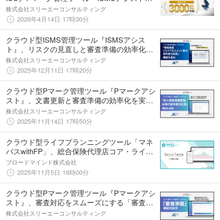
『9001アシスト』『14001アシスト』『Pマー
株式会社スリーエーコンサルティング
クアシスト』、1年11ヶ月で導入社数3,000社
2026年4月14日 17時30分
を突破！
クラウド型ISMS管理ツール『ISMSアシス
ト』、リスクの見直しと審査準備の効率化を
実現する『情報資産リスクアセスメント表の
株式会社スリーエーコンサルティング
前年差分比較』機能を追加 ― 審査準備をスム
2025年12月11日 17時20分
ーズにし、運用負荷を大幅に軽減。
クラウド型Pマーク管理ツール『Pマークアシ
スト』、文書更新と審査準備の効率化を実現
する『個人情報保護管理台帳の前年差分比
株式会社スリーエーコンサルティング
較』機能を追加 ― 審査準備をスムーズにし、
2025年11月14日 17時50分
運用負荷を軽減。
クラウド型ライフプランニングツール「マネ
パスwithFP」、総合保険代理店コア・ライフ
プランニング株式会社へ提供開始
ブロードマインド株式会社
2025年11月5日 16時00分
クラウド型Pマーク管理ツール『Pマークアシ
スト』、審査対応をスムーズにする「審査準
備」機能を拡充。「アシスト」シリーズ全製
株式会社スリーエーコンサルティング