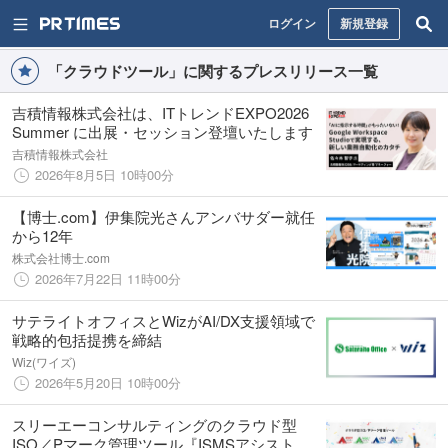
ログイン
新規登録
「クラウドツール」に関するプレスリリース一覧
吉積情報株式会社は、ITトレンドEXPO2026
Summer に出展・セッション登壇いたします
吉積情報株式会社
2026年8月5日 10時00分
【博士.com】伊集院光さんアンバサダー就任
から12年
株式会社博士.com
2026年7月22日 11時00分
サテライトオフィスとWizがAI/DX支援領域で
戦略的包括提携を締結
Wiz(ワイズ)
2026年5月20日 10時00分
スリーエーコンサルティングのクラウド型
ISO／Pマーク管理ツール『ISMSアシスト』