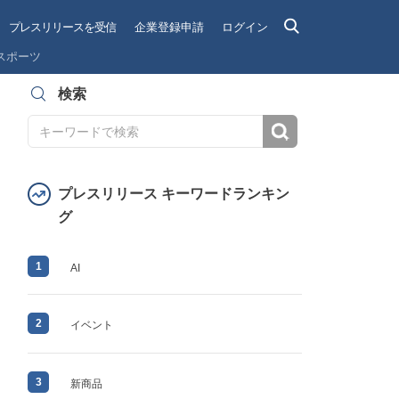
プレスリリースを受信
企業登録申請
ログイン
スポーツ
検索
検索
プレスリリース キーワードランキン
グ
1
AI
2
イベント
3
新商品