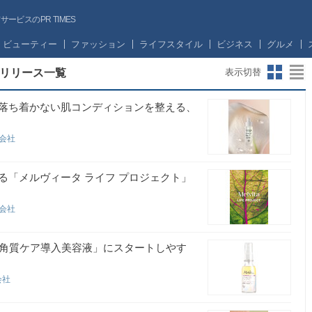
ビスのPR TIMES
ビューティー
ファッション
ライフスタイル
ビジネス
グルメ
リリース一覧
表示切替
落ち着かない肌コンディションを整える、
式会社
る「メルヴィータ ライフ プロジェクト」
式会社
「角質ケア導入美容液」にスタートしやす
会社