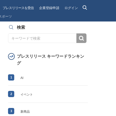
プレスリリースを受信
企業登録申請
ログイン
スポーツ
検索
検索
プレスリリース キーワードランキン
グ
1
AI
2
イベント
3
新商品