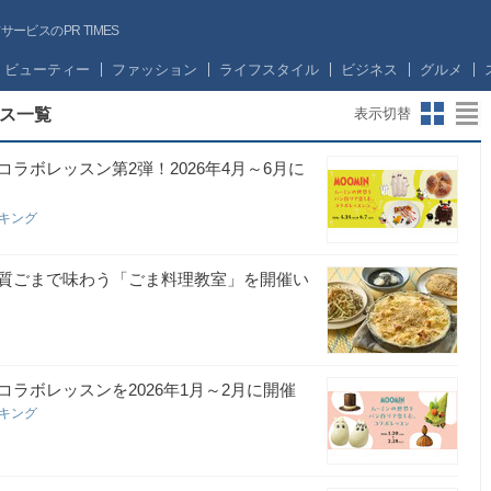
ビスのPR TIMES
ビューティー
ファッション
ライフスタイル
ビジネス
グルメ
ス一覧
表示切替
ラボレッスン第2弾！2026年4月～6月に
ッキング
質ごまで味わう「ごま料理教室」を開催い
ラボレッスンを2026年1月～2月に開催
ッキング