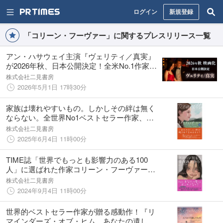
ログイン
新規登録
「コリーン・フーヴァー」に関するプレスリリース一覧
アン・ハサウェイ主演『ヴェリティ／真実』
が2026年秋、日本公開決定！全米No.1作家コ
リーン・フーヴァー原作、背筋も凍る“泥沼キ
株式会社二見書房
スシーン”の特報映像と場面写真が解禁
2026年5月1日 17時30分
家族は壊れやすいもの。しかしその絆は無く
ならない。全世界No1ベストセラー作家、コ
リーン・フーヴァーが贈る、家族の愛と再生
株式会社二見書房
の物語。世界的大ヒットのYA小説『リグレテ
2025年6月4日 11時00分
ィング・ユー』が本日発売！
TIME誌「世界でもっとも影響力のある100
人」に選ばれた作家コリーン・フーヴァー待
望の日本最新作『スローンはもう手遅れだか
株式会社二見書房
ら』9/4全国書店で発売開始！！
2024年9月4日 11時00分
世界的ベストセラー作家が贈る感動作！『リ
マインダーズ・オブ・ヒム あなたの遺した