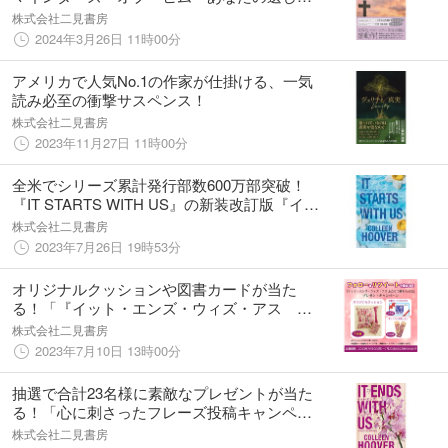
もの』発売！
株式会社二見書房
2024年3月26日 11時00分
アメリカで人気No.1の作家が仕掛ける、一気
読み必至の衝撃サスペンス！
株式会社二見書房
2023年11月27日 11時00分
全米でシリーズ累計発行部数600万部突破！
『IT STARTS WITH US』の新装改訂版『イッ
ト・スターツ・ウィズ・アス ふたりから始
株式会社二見書房
まる』ついに発売！さらに発売記念プレゼン
2023年7月26日 19時53分
トキャンペーンも開催！
オリジナルクッションや図書カードが当た
る！「『イット・エンズ・ウィズ・アス ふ
たりで終わらせる』プレゼントキャンペー
株式会社二見書房
ン」開催！
2023年7月10日 13時00分
抽選で合計23名様に素敵なプレゼントが当た
る！「心に刺さったフレーズ投稿キャンペー
ン」開催！
株式会社二見書房