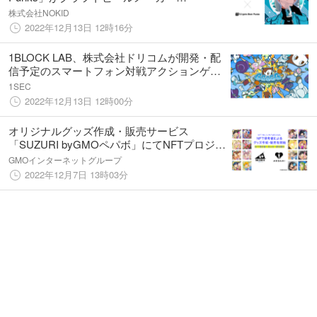
「BREWDOG」と初コラボ
株式会社NOKID
2022年12月13日 12時16分
1BLOCK LAB、株式会社ドリコムが開発・配
信予定のスマートフォン対戦アクションゲー
ム「GGGGG」のマーケティング支援とNFT
1SEC
スキン展開で協業を開始！
2022年12月13日 12時00分
オリジナルグッズ作成・販売サービス
「SUZURI byGMOペパボ」にてNFTプロジェ
クト「MEGAMI」のNFT保有者によるグッズ
GMOインターネットグループ
作成・販売を開始
2022年12月7日 13時03分