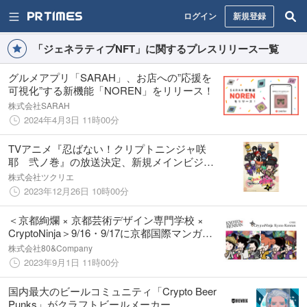
ログイン
新規登録
「ジェネラティブNFT」に関するプレスリリース一覧
グルメアプリ「SARAH」、お店への”応援を
可視化”する新機能「NOREN」をリリース！
株式会社SARAH
2024年4月3日 11時00分
TVアニメ『忍ばない！クリプトニンジャ咲
耶 弐ノ巻』の放送決定、新規メインビジュ
アル、振返り一挙放送、ジェネラティブNFT
株式会社ツクリエ
発売日を発表
2023年12月26日 10時00分
＜京都絢爛 × 京都芸術デザイン専門学校 ×
CryptoNinja＞9/16・9/17に京都国際マンガ・
アニメフェア(京まふ)2023への共同出展
株式会社80&Company
2023年9月1日 11時00分
国内最大のビールコミュニティ「Crypto Beer
Punks」がクラフトビールメーカー