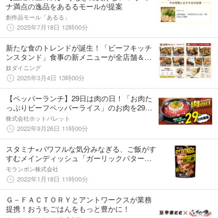
ナ満点の逸品をあるるモールが提案
創作品モール「あるる」
2025年7月18日 12時00分
新たな食のトレンドが誕生！「ビーフキッチ
ンスタンド」食事の新メニューが全店舗＆ラ
ンチ限定で登場！
奴ダイニング
2025年3月4日 13時00分
【ペッパーランチ】29日は肉の日！「お肉た
っぷりビーフペッパーライス」のお肉を29%
増量！！9月29日(木)限りのキャンペーンを開
株式会社ホットパレット
催！
2022年9月26日 11時00分
スタミナ×パワフルな気分みなぎる、ご飯がす
すむメインディッシュ「ガーリックバター豚
(ポーク)の素」
モランボン株式会社
2022年1月18日 11時00分
Ｇ－ＦＡＣＴＯＲＹとアントワークスが業務
提携！おうちごはんをもっと豊かに！