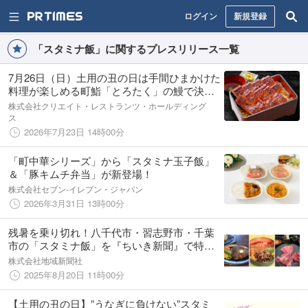
ログイン
新規登録
「スタミナ飯」に関するプレスリリース一覧
7月26日（日）土用の丑の日は手間ひまかけた
料理が楽しめる町鮨「とろたく」の鰻で決ま
り！
株式会社クリエイト・レストランツ・ホールディング
ス
2026年7月23日 14時00分
「町中華シリーズ」から「スタミナ玉子飯」
＆「豚キムチ弁当」が新登場！
株式会社セブン‐イレブン・ジャパン
2026年3月31日 13時00分
残暑を乗り切れ！八千代市・習志野市・千葉
市の「スタミナ飯」を『ちいき新聞』で特集
（8月22日号）
株式会社地域新聞社
2025年8月20日 11時00分
【土用の丑の日】”うなぎに負けない”スタミ