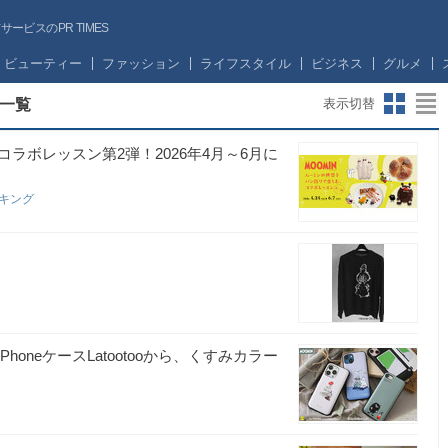
ビスのPR TIMES
ビューティー
ファッション
ライフスタイル
ビジネス
グルメ
一覧
表示切替
ラボレッスン第2弾！2026年4月～6月に
ッキング
neケースLatootooから、くすみカラー