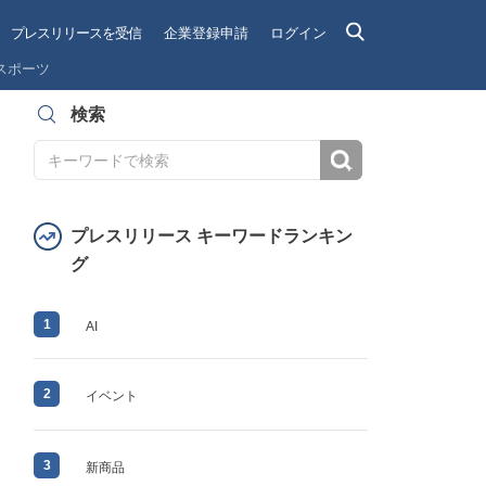
プレスリリースを受信
企業登録申請
ログイン
スポーツ
検索
検索
プレスリリース キーワードランキン
グ
1
AI
2
イベント
3
新商品