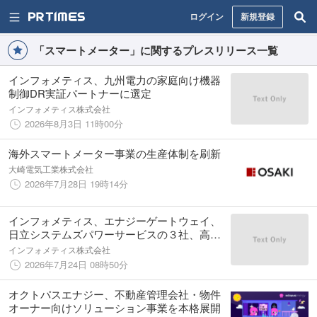
ログイン
新規登録
「スマートメーター」に関するプレスリリース一覧
インフォメティス、九州電力の家庭向け機器
制御DR実証パートナーに選定
インフォメティス株式会社
2026年8月3日 11時00分
海外スマートメーター事業の生産体制を刷新
大崎電気工業株式会社
2026年7月28日 19時14分
インフォメティス、エナジーゲートウェイ、
日立システムズパワーサービスの３社、高精
細スマートメーターデータを活用した次世代
インフォメティス株式会社
インフラDX基盤の共同開発に合意
2026年7月24日 08時50分
オクトパスエナジー、不動産管理会社・物件
オーナー向けソリューション事業を本格展開