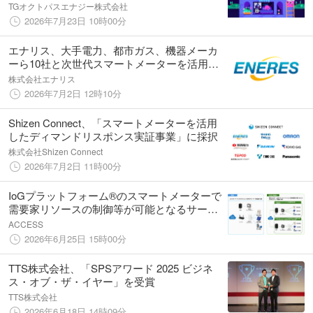
TGオクトパスエナジー株式会社
2026年7月23日 10時00分
エナリス、大手電力、都市ガス、機器メーカ
ーら10社と次世代スマートメーターを活用し
たDRの共同調査事業を開始
株式会社エナリス
2026年7月2日 12時10分
Shizen Connect、「スマートメーターを活用
したディマンドリスポンス実証事業」に採択
株式会社Shizen Connect
2026年7月2日 11時00分
IoGプラットフォーム®のスマートメーターで
需要家リソースの制御等が可能となるサービ
ス基盤システムの開発について
ACCESS
2026年6月25日 15時00分
TTS株式会社、「SPSアワード 2025 ビジネ
ス・オブ・ザ・イヤー」を受賞
TTS株式会社
2026年6月18日 14時09分