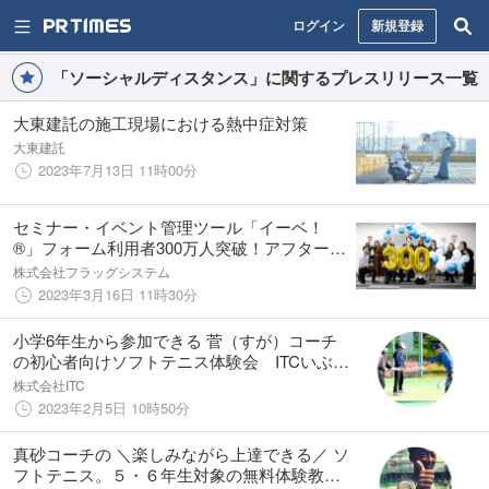
ログイン
新規登録
「ソーシャルディスタンス」に関するプレスリリース一覧
大東建託の施工現場における熱中症対策
大東建託
2023年7月13日 11時00分
セミナー・イベント管理ツール「イーベ！
®」フォーム利用者300万人突破！アフターコ
ロナも増加継続。事前予約制とQRコード受付
株式会社フラッグシステム
が浸透
2023年3月16日 11時30分
小学6年生から参加できる 菅（すが）コーチ
の初心者向けソフトテニス体験会 ITCいぶき
の森 インドアテニススクールで無料開催。
株式会社ITC
2/19(日)
2023年2月5日 10時50分
真砂コーチの ＼楽しみながら上達できる／ ソ
フトテニス。５・６年生対象の無料体験教室