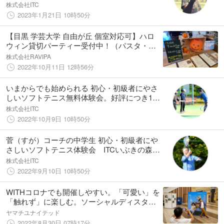
参加者募集中！
株式会社ITC
2023年1月21日 10時50分
【目黒 学芸大学 自由が丘 個室対応可】ハロ
ウィン貸切パーティー受付中！（パスタ・ピ
ザ・ハンバーガー・ステーキ・パンケーキ各
株式会社RAVIPA
種）イオンスタイル碑文谷レストランフロア
2022年10月11日 12時56分
７FニューヨークキッチンARAI
いまからでも始められる 初心・初級者にやさ
しいソフトテニス無料体験会。好評につき10
月度も開催決定。
株式会社ITC
2022年10月9日 10時50分
菅（すが）コーチの中学生 初心・初級者にや
さしいソフトテニス体験会 ITCいぶきの森
インドアテニススクールで開催。9/18(日)
株式会社ITC
2022年9月10日 10時50分
WITHコロナでも開催しやすい。「可愛い」を
「触れず」に楽しむ。ソーシャルディスタン
スを保った安価で手軽なイベントのしくみが
ヤマチユナイテッド
人気
2022年8月30日 07時17分