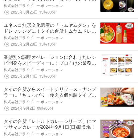
た ガパオ炒めの素」が金賞受賞！
株式会社アライドコーポレーション
2025年8月25日 13時00分
ユネスコ無形文化遺産の「トムヤムクン」を
ドレッシングに！タイの台所トムヤムドレッ
シングが2025年3月3日(月)新登場！
株式会社アライドコーポレーション
2025年2月28日 15時10分
業態別の調理オペレーションに合わせたレシ
ピ開発をスピーディーに！プロ向けの業務用
エスニックレシピページを公開！
株式会社アライドコーポレーション
2025年2月14日 13時00分
タイの台所からスイートチリソース・ナンプ
ラーに「ちょっぴり」使える個包装タイプが
2024年9月1日(日)新登場！
株式会社アライドコーポレーション
2024年9月2日 09時00分
タイの台所「レトルトカレーシリーズ」にマ
ッサマンカレーが2024年9月1日(日)新登場！
株式会社アライドコーポレーション