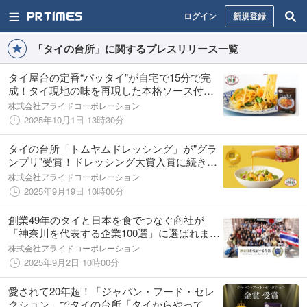
ログイン
新規登録
「タイの台所」に関するプレスリリース一覧
タイ屋台の定番“パッタイ”が自宅で15分で完
成！タイ現地の味を再現した本格ソース付き
の簡便手作りキットがタイの台所より2025年
株式会社アライドコーポレーション
10月1日(水)新登場！
2025年10月1日 13時30分
タイの台所「トムヤムドレッシング」が"グラ
ンプリ"受賞！ドレッシング大賞入賞に続きダ
ブル受賞の快挙！
株式会社アライドコーポレーション
2025年9月19日 10時00分
創業49年のタイと日本を食でつなぐ商社が
「神奈川を代表する企業100選」に選ばれまし
た
株式会社アライドコーポレーション
2025年9月2日 10時00分
愛されて20年超！「ジャパン・フード・セレ
クション」でタイの台所「タイからやってき