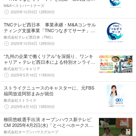
レビ西日本と業務提携
M&Aベストパートナーズ
2025年10月6日 12時00分
TNCテレビ西日本 事業承継・M&Aコンサル
ティング支援事業「TNCつなぎてサーチ」を
開始！ 株式会社M&Aベストパートナーズと
株式会社テレビ西日本（TNC）
業務提携
2025年10月6日 12時00分
“九州の企業で働くリアル”を深掘り、ワンキ
ャリア × テレビ西日本による特別オンライン
合説イベント「九州オンライン合説」を6月8
株式会社ワンキャリア
日(日)に配信
2025年5月16日 11時00分
ストライクニュースのキャスターに、元FBS
福岡放送阿部まみが就任
株式会社ストライク
2025年4月10日 15時00分
柳田悠岐選手出演 オープンハウス新テレビ
CM 2025年4月2日(水)「とべとべホークス」
を皮切りに福岡エリアで放送開始
株式会社オープンハウスグループ