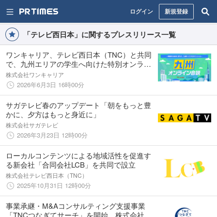
ログイン
新規登録
「テレビ西日本」に関するプレスリリース一覧
ワンキャリア、テレビ西日本（TNC）と共同
で、九州エリアの学生へ向けた特別オンライ
ン合説イベントを6月4日(木)に配信
株式会社ワンキャリア
2026年6月3日 16時00分
サガテレビ春のアップデート「朝をもっと豊
かに、夕方はもっと身近に」
株式会社サガテレビ
2026年3月23日 12時00分
ローカルコンテンツによる地域活性を促進す
る新会社「合同会社LCB」を共同で設立
株式会社テレビ西日本（TNC）
2025年10月31日 12時00分
事業承継・M&Aコンサルティング支援事業
「TNCつなぎてサーチ」を開始 株式会社テ