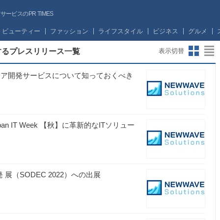
ビスのPR TIMES
ビューティー
ファッション
ライフスタイル
ビジネス
グルメ
するプレスリリース一覧
表示切替
のソフトウェア開発サービスについて知っておくべき
apan IT Week 【秋】に革新的なITソリュー
発 展（SODEC 2022）への出展