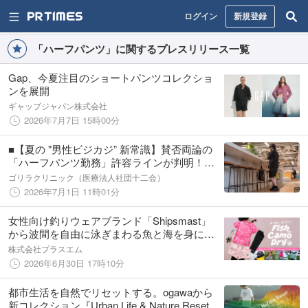
ログイン
新規登録
「ハーフパンツ」に関するプレスリリース一覧
Gap、今夏注目のショートパンツコレクショ
ンを展開
ギャップジャパン株式会社
2026年7月7日 15時00分
■【夏の "男性ビジカジ” 新常識】賛否両論の
「ハーフパンツ勤務」許容ラインが判明！
20〜50代の男女800人に聞いた、世論を二分
ゴリラクリニック（医療法人社団十二会）
するホンネとは？ 「半パン通勤」のリアルな
2026年7月1日 11時01分
心象と期待感を徹底調査
女性向け釣りウェアブランド「Shipsmast」
から波間を自由に泳ぎまわる魚と海を身に纏
うオリジナルプリント柄「Fish Camo Dry」
株式会社プラスエム
シリーズが新登場
2026年6月30日 17時10分
都市生活を自然でリセットする。ogawaから
新コレクション『Urban Life & Nature Reset』