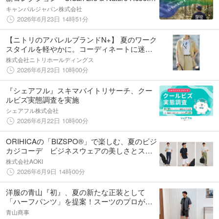
が6月26日(金)に発売！渋谷・札幌限定デザイ
キャンパルジャパン株式会社
ンアイテムも登場。
2026年6月23日 14時51分
【ニトリのアパレルブランドN+】 夏のワーク
スタイルを軽やかに。コーディネートに迷わ
ない「ほんのりシアーシリーズ」が新登場
株式会社ニトリホールディングス
2026年6月23日 10時00分
『シェアフル』スキマバイトリサーチ、クー
ルビズ実態調査を実施
シェアフル株式会社
2026年6月22日 10時00分
ORIHICAの「BIZSPO®」で楽しむ、夏のビジ
カジコーデ ビジネスウェアの美しさとスポ
ーツの機能性が融合
株式会社AOKI
2026年6月9日 14時00分
洋服の青山『初』、夏の新たな正装として
「ハーフパンツ」を提案！スーツのプロが企
画したビジネスでも安心なデザイン
青山商事