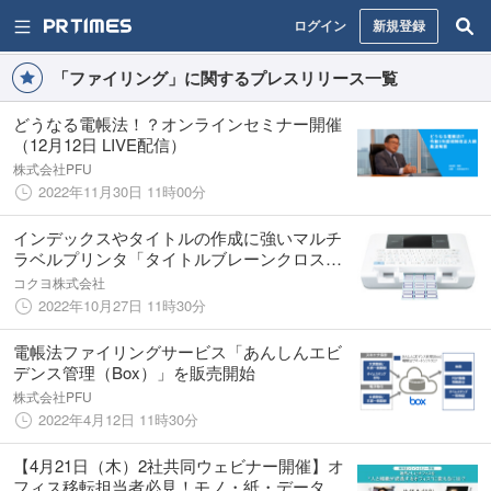
ログイン
新規登録
「ファイリング」に関するプレスリリース一覧
どうなる電帳法！？オンラインセミナー開催
（12月12日 LIVE配信）
株式会社PFU
2022年11月30日 11時00分
インデックスやタイトルの作成に強いマルチ
ラベルプリンタ「タイトルブレーンクロス」
を発売
コクヨ株式会社
2022年10月27日 11時30分
電帳法ファイリングサービス「あんしんエビ
デンス管理（Box）」を販売開始
株式会社PFU
2022年4月12日 11時30分
【4月21日（木）2社共同ウェビナー開催】オ
フィス移転担当者必見！モノ・紙・データを