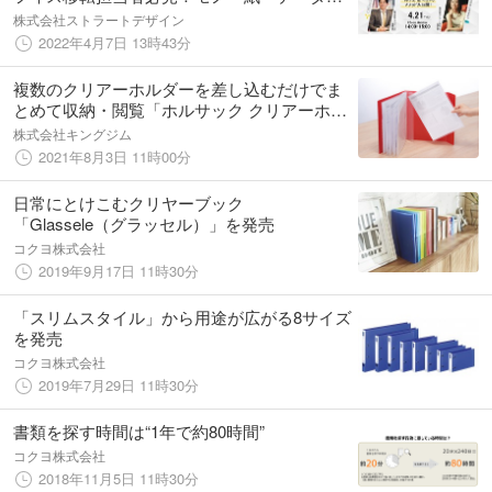
整えないと、オフィス移転プロジェクトは失
株式会社ストラートデザイン
敗する！？
2022年4月7日 13時43分
複数のクリアーホルダーを差し込むだけでま
とめて収納・閲覧「ホルサック クリアーホル
ダーファイル」発売
株式会社キングジム
2021年8月3日 11時00分
日常にとけこむクリヤーブック
「Glassele（グラッセル）」を発売
コクヨ株式会社
2019年9月17日 11時30分
「スリムスタイル」から用途が広がる8サイズ
を発売
コクヨ株式会社
2019年7月29日 11時30分
書類を探す時間は“1年で約80時間”
コクヨ株式会社
2018年11月5日 11時30分