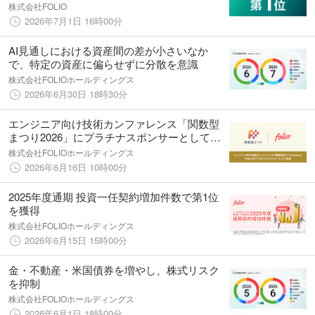
ファンド」が第1位を獲得（2026年6月）
株式会社FOLIO
2026年7月1日 16時00分
AI見通しにおける資産間の差が小さいなか
で、特定の資産に偏らせずに分散を意識
株式会社FOLIOホールディングス
2026年6月30日 18時30分
エンジニア向け技術カンファレンス「関数型
まつり2026」にプラチナスポンサーとして協
賛
株式会社FOLIOホールディングス
2026年6月16日 10時00分
2025年度通期 投資一任契約増加件数で第1位
を獲得
株式会社FOLIOホールディングス
2026年6月15日 15時00分
金・不動産・米国債券を増やし、株式リスク
を抑制
株式会社FOLIOホールディングス
2026年6月1日 18時00分