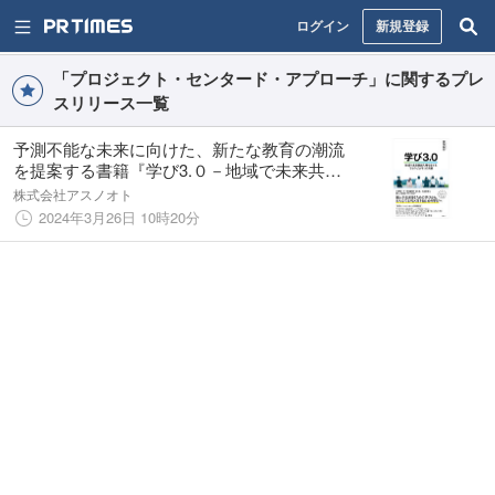
ログイン
新規登録
「プロジェクト・センタード・アプローチ」に関するプレ
スリリース一覧
予測不能な未来に向けた、新たな教育の潮流
を提案する書籍『学び3.０－地域で未来共創
人材を育てる「さとのば大学」の挑戦』4月10
株式会社アスノオト
日刊行
2024年3月26日 10時20分