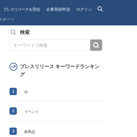
プレスリリースを受信
企業登録申請
ログイン
スポーツ
検索
検索
プレスリリース キーワードランキン
グ
1
AI
2
イベント
3
新商品