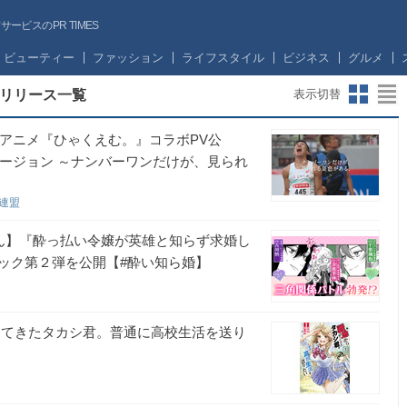
ビスのPR TIMES
ビューティー
ファッション
ライフスタイル
ビジネス
グルメ
リリース一覧
表示切替
場アニメ『ひゃくえむ。』コラボPV公
使用バージョン ～ナンバーワンだけが、見られ
技連盟
さん】『酔っ払い令嬢が英雄と知らず求婚し
ック第２弾を公開【#酔い知ら婚】
帰ってきたタカシ君。普通に高校生活を送り