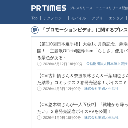
プレスリリース・ニュースリリース配信サー
Top
テクノロジー
モバイル
アプリ
エンタメ
「プロモーションビデオ」に関するプレス
【第110回日本選手権】大会1ヶ月前記念、劇
開！ 主題歌Official髭男dism「らしさ」
る景色がある～
公益財団法人日本陸上競
2026年5月12日 18時00分
【CV:古川慎さん＆奈波果林さん＆千葉翔也
た結果』コミックス２巻発売記念！ボイスコミ
株式会社主婦と生活社
2026年4月3日 12時00分
【CV:悠木碧さんが一人五役⁉︎】『戦地から
たい』２巻発売記念ボイスPVを公開！
株式会社主婦と生活社
2026年1月9日 18時00分