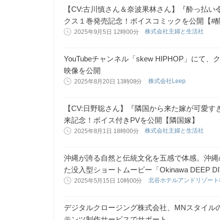
【CV:古川慎さん＆奈波果林さん】『酔っ払
クス１巻発売記念！ボイスコミックを公開【#
株式会社主婦と生活社
2025年9月5日 12時00分
YouTubeチャンネル「skew HIPHOP」にて、クル
映像を公開
株式会社Leep
2025年8月20日 13時08分
【CV:日野聡さん】『隣国から来た嫁が可愛
来記念！ボイス付きPVを公開【隣国嫁】
株式会社主婦と生活社
2025年8月1日 18時00分
沖縄が誇る自然と伝統文化を五感で体感。沖縄
た没入型ショートムービー「Okinawa DEEP DI
北谷ホテルアンドリゾー
2025年5月15日 10時00分
デジタルクロージング株式会社、MNスタイル
テンツ制作サービスでサポート