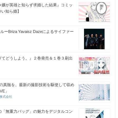
い令嬢が英雄と知らず求婚した結果』コミッ
酔い知ら婚】
ーBriza Yavaisz Dazeによるサイファー
すぎてどうしよう。』２巻発売＆１巻３刷出
の真髄を、最新の撮影技術を駆使して収め
VE」
ト株式会社
の「無重力バッグ」の魅力をデジタルコン