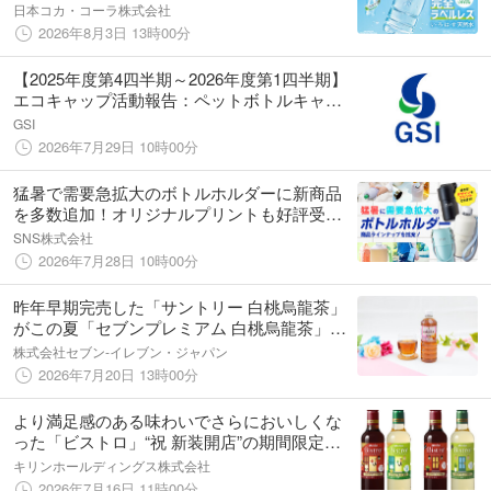
ーラの自動販売機でラベルレス製品の取り扱
日本コカ・コーラ株式会社
いを開始
2026年8月3日 13時00分
【2025年度第4四半期～2026年度第1四半期】
エコキャップ活動報告：ペットボトルキャッ
プを回収、売却益で子ども食堂を運営・支援
GSI
する「エコキャップ推進協会」へ寄付！
2026年7月29日 10時00分
猛暑で需要急拡大のボトルホルダーに新商品
を多数追加！オリジナルプリントも好評受付
中
SNS株式会社
2026年7月28日 10時00分
昨年早期完売した「サントリー 白桃烏龍茶」
がこの夏「セブンプレミアム 白桃烏龍茶」と
して登場！7月21日（火）より順次発売
株式会社セブン‐イレブン・ジャパン
2026年7月20日 13時00分
より満足感のある味わいでさらにおいしくな
った「ビストロ」“祝 新装開店”の期間限定デ
ザインで登場！
キリンホールディングス株式会社
2026年7月16日 11時00分