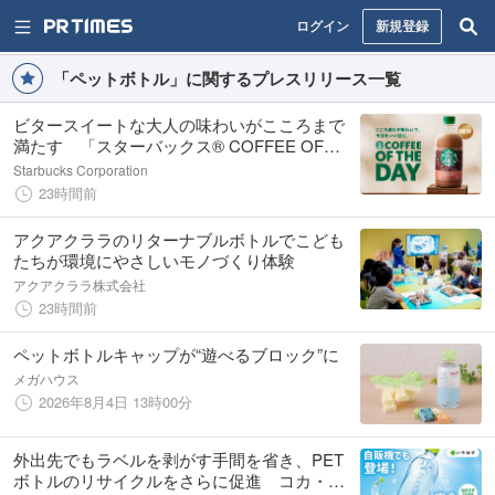
ログイン
新規登録
「ペットボトル」に関するプレスリリース一覧
ビタースイートな大人の味わいがこころまで
満たす 「スターバックス® COFFEE OF
THE DAY カフェモカ」8月18日（火）より新
Starbucks Corporation
発売
23時間前
アクアクララのリターナブルボトルでこども
たちが環境にやさしいモノづくり体験
アクアクララ株式会社
23時間前
ペットボトルキャップが“遊べるブロック”に
メガハウス
2026年8月4日 13時00分
外出先でもラベルを剥がす手間を省き、PET
ボトルのリサイクルをさらに促進 コカ・コ